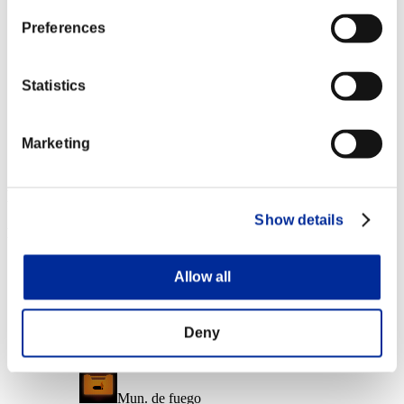
Nvl. de personaje: 10 o menos
Preferences
Mun. eléctrica
Lv.6
Statistics
Nvl. de personaje: 1 o menos
Marketing
Recarga rápida
Lv.14
Recompensas de evento
Show details
Por logros
Nvl. de personaje: 40 o menos
Allow all
Codicia
Lv.2
Deny
Nvl. de personaje: 30 o menos
Mun. de fuego