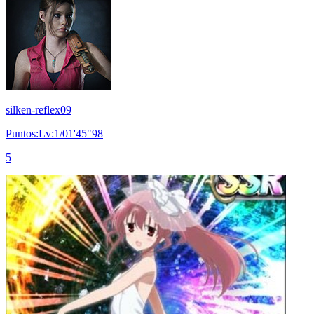
silken-reflex09
Puntos:Lv:1/01'45"98
5