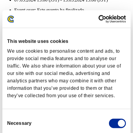
Event over:
Este evento ha finalizado
07.05.2024 15:00 (JST) - 13.05.2024 15:00 (JST)
Recompensas de evento
Por logros
This website uses cookies
Nvl. de personaje: 40 o menos
We use cookies to personalise content and ads, to
provide social media features and to analyse our
Codicia
traffic. We also share information about your use of
Lv.2
our site with our social media, advertising and
Nvl. de personaje: 30 o menos
analytics partners who may combine it with other
information that you’ve provided to them or that
Mun. de fuego
they’ve collected from your use of their services.
Lv.4
Nvl. de personaje: 20 o menos
Consent
Tiro fácil
Necessary
Selection
Lv.5