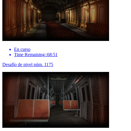
En curso
Time Remaining::68:51
Desafío de nivel núm. 1175