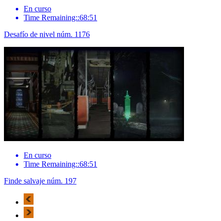
En curso
Time Remaining::68:51
Desafío de nivel núm. 1176
En curso
Time Remaining::68:51
Finde salvaje núm. 197