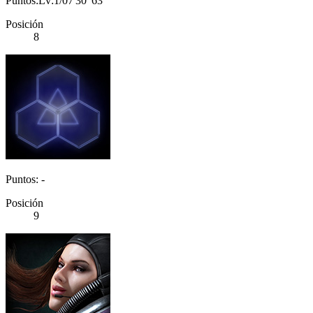
Puntos:Lv:1/07'30"63
Posición
8
Puntos: -
Posición
9