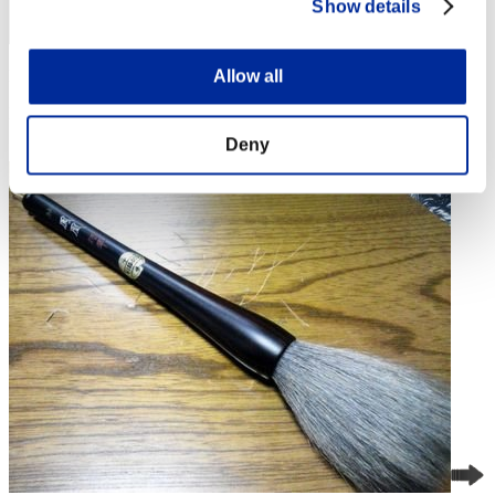
Show details
Allow all
Puntos: -
Posición
4
Deny