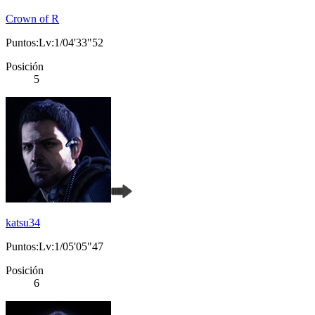
Crown of R
Puntos:Lv:1/04'33"52
Posición
5
katsu34
Puntos:Lv:1/05'05"47
Posición
6