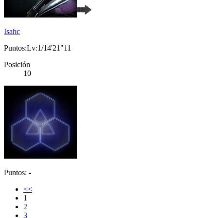
Isahc
Puntos:Lv:1/14'21"11
Posición
10
Puntos: -
<<
1
2
3