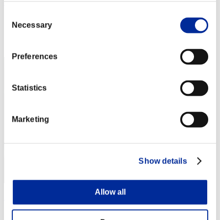
Nekonin
Consent
Puntos:Lv:1/02'07"45
Necessary
Selection
Posición
2
Preferences
Statistics
Marketing
Show details
Allow all
ΛLØNE
Puntos:Lv:1/02'07"98