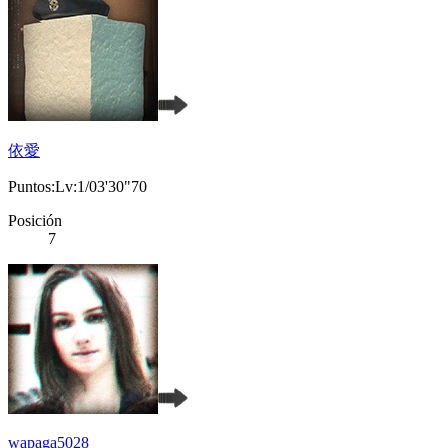
依愛
Puntos:Lv:1/03'30"70
Posición
7
wapaga5028