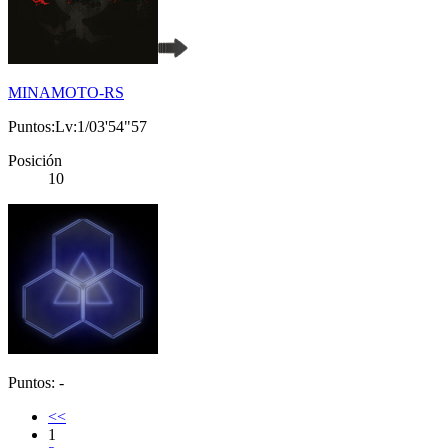
MINAMOTO-RS
Puntos:Lv:1/03'54"57
Posición
10
Puntos: -
<<
1