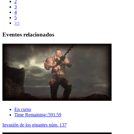
2
3
4
5
>>
Eventos relacionados
En curso
Time Remaining::591:59
Invasión de los gigantes núm. 137