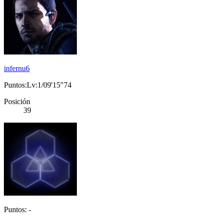
infernu6
Puntos:Lv:1/09'15"74
Posición
39
Puntos: -