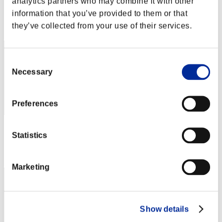
analytics partners who may combine it with other
Puntos: -
information that you’ve provided to them or that
Posición
they’ve collected from your use of their services.
32
Consent
Necessary
Selection
Preferences
Puntos: -
Statistics
Posición
33
Marketing
Show details