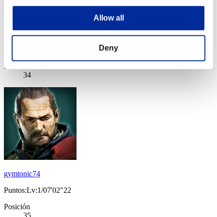
Allow all
roi-ku
Deny
Puntos:Lv:1/07'00"29
Posición
34
gymtonic74
Puntos:Lv:1/07'02"22
Posición
35