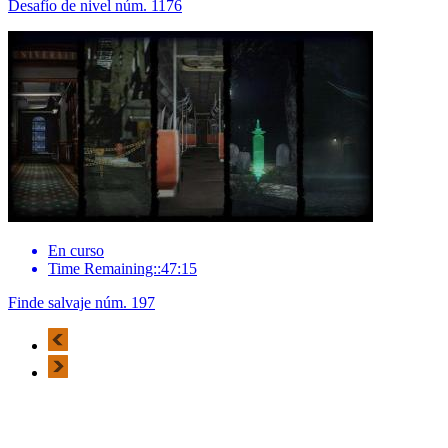
Desafío de nivel núm. 1176
En curso
Time Remaining::47:15
Finde salvaje núm. 197