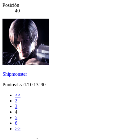
Posición
40
Shipmonster
Puntos:Lv:1/10'13"90
<<
2
3
4
5
6
>>