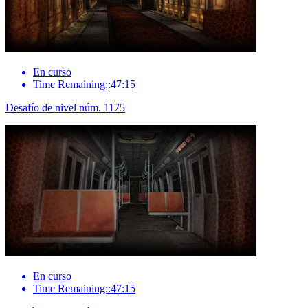
En curso
Time Remaining::47:15
Desafío de nivel núm. 1175
En curso
Time Remaining::47:15