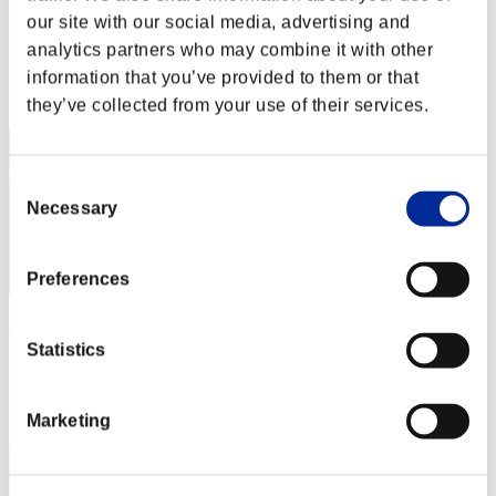
scorpion_ka
our site with our social media, advertising and
Puntos:Missions30/57'07"47
analytics partners who may combine it with other
information that you’ve provided to them or that
Posición
32
they’ve collected from your use of their services.
Consent
Necessary
Selection
Preferences
Vlherg
Statistics
Puntos:Missions30/57'08"92
Posición
Marketing
33