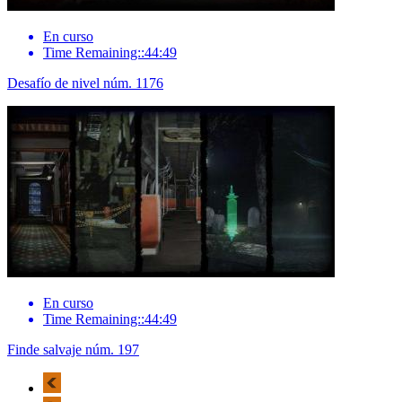
En curso
Time Remaining::44:49
Desafío de nivel núm. 1176
En curso
Time Remaining::44:49
Finde salvaje núm. 197