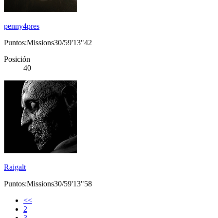
penny4pres
Puntos:Missions30/59'13"42
Posición
40
Raigalt
Puntos:Missions30/59'13"58
<<
2
3