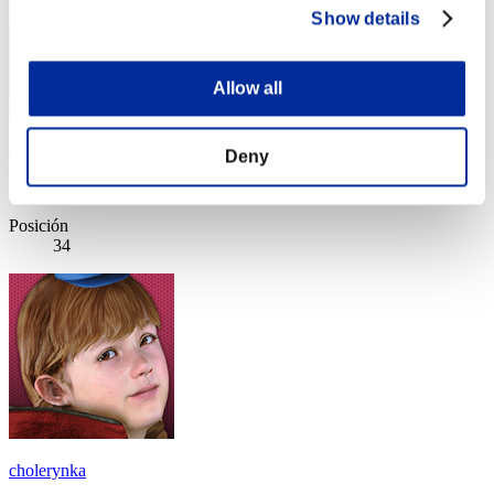
Show details
Allow all
DavyZomZom
Deny
Puntos:Missions30/57'46"10
Posición
34
cholerynka