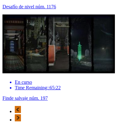
Desafío de nivel núm. 1176
En curso
Time Remaining::65:22
Finde salvaje núm. 197