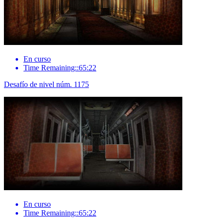
En curso
Time Remaining::65:22
Desafío de nivel núm. 1175
En curso
Time Remaining::65:22