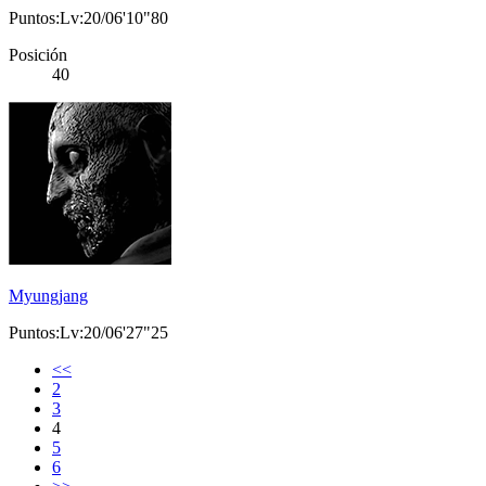
Puntos:Lv:20/06'10"80
Posición
40
Myungjang
Puntos:Lv:20/06'27"25
<<
2
3
4
5
6