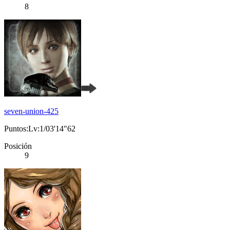
8
seven-union-425
Puntos:Lv:1/03'14"62
Posición
9