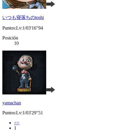
いつも寝落ちのtoshi
Puntos:Lv:1/03'16"94
Posición
10
yamachan
Puntos:Lv:1/03'29"51
<<
1