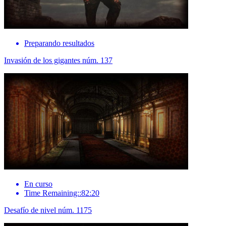
Preparando resultados
Invasión de los gigantes núm. 137
En curso
Time Remaining::82:20
Desafío de nivel núm. 1175