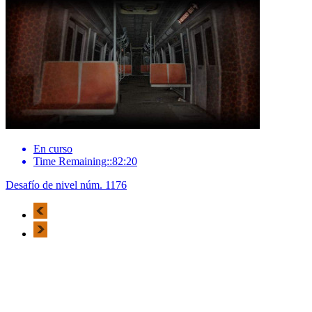
En curso
Time Remaining::82:20
Desafío de nivel núm. 1176