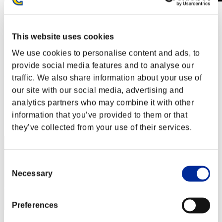
Desafío de nivel núm. 292
13.02.2018 15:00 (JST) - 19.02.2018 15:00 (JST)
Página del evento
This website uses cookies
Solo
We use cookies to personalise content and ads, to
Cooperativo
provide social media features and to analyse our
(Los rankings se actualizan cada 6 horas.)
traffic. We also share information about your use of
our site with our social media, advertising and
Rankings
analytics partners who may combine it with other
Posición
information that you’ve provided to them or that
21
they’ve collected from your use of their services.
Consent
Necessary
Selection
Preferences