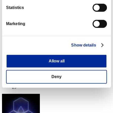
king2nd
Statistics
Puntos:Lv:80/08'06"62
Posición
22
Marketing
Show details
Allow all
Puntos: -
Deny
Posición
23