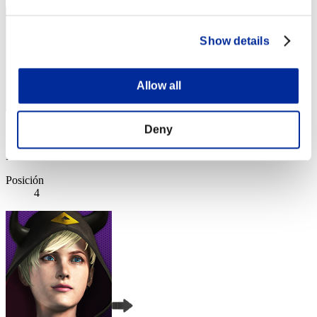
Show details
Allow all
Deny
SEBA
Puntos:Lv:1/01'52"94
Posición
4