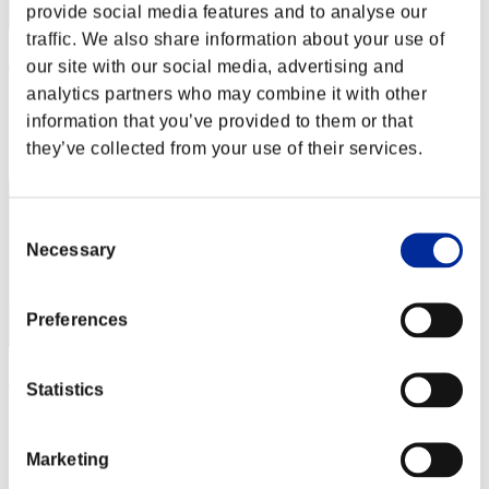
provide social media features and to analyse our
traffic. We also share information about your use of
loke55356
our site with our social media, advertising and
analytics partners who may combine it with other
Puntos:Lv:1/01'27"24
information that you’ve provided to them or that
Posición
they’ve collected from your use of their services.
2
Consent
Necessary
Selection
Preferences
DWELT_78
Statistics
Puntos:Lv:1/01'27"69
Posición
Marketing
3