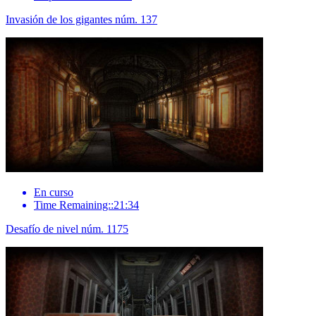
Invasión de los gigantes núm. 137
En curso
Time Remaining::21:34
Desafío de nivel núm. 1175