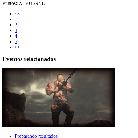
Puntos:Lv:1/03'29"85
<<
1
2
3
4
5
>>
Eventos relacionados
Preparando resultados