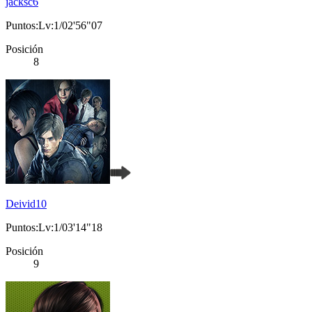
jacksc6
Puntos:Lv:1/02'56"07
Posición
8
Deivid10
Puntos:Lv:1/03'14"18
Posición
9