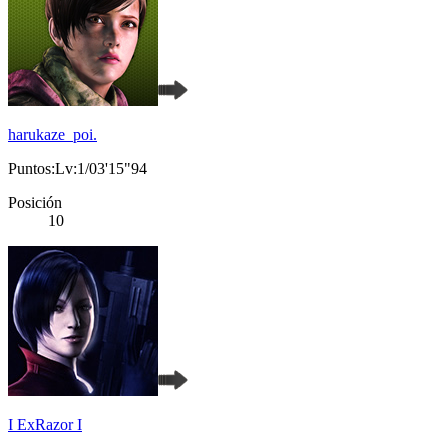
harukaze_poi.
Puntos:Lv:1/03'15"94
Posición
10
I ExRazor I