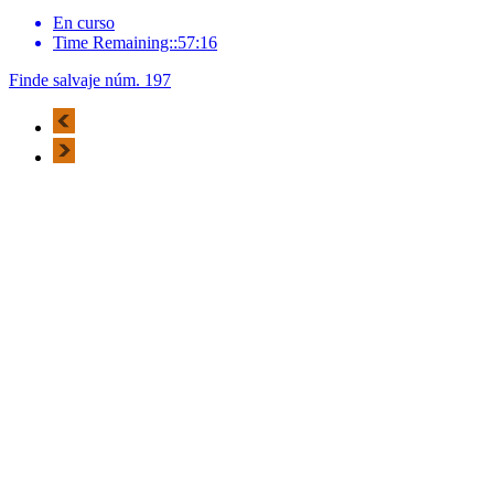
En curso
Time Remaining::57:16
Finde salvaje núm. 197