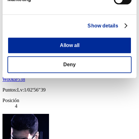
Show details
Allow all
Deny
Wo0kie538
Puntos:Lv:1/02'56"39
Posición
4