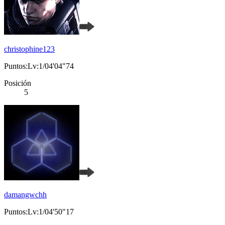
christophine123
Puntos:Lv:1/04'04"74
Posición
5
damangwchh
Puntos:Lv:1/04'50"17