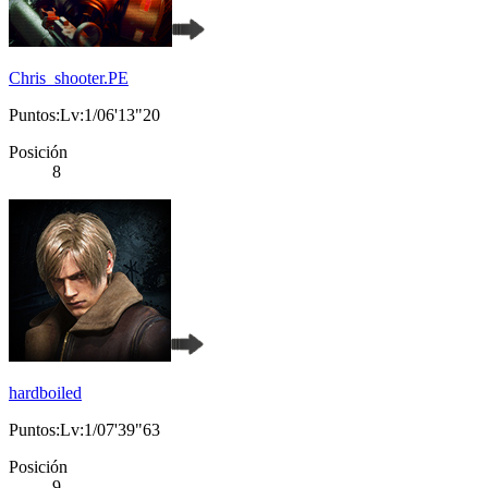
Chris_shooter.PE
Puntos:Lv:1/06'13"20
Posición
8
hardboiled
Puntos:Lv:1/07'39"63
Posición
9