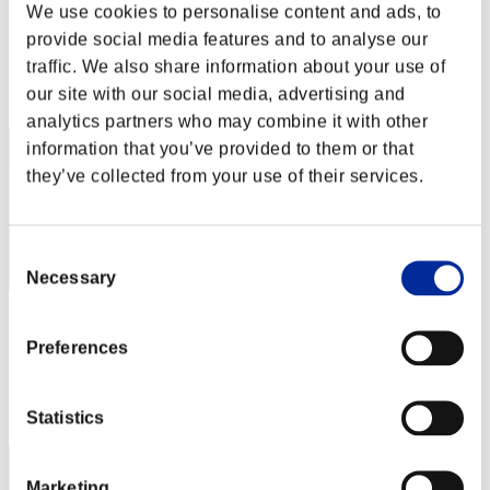
masaki826z
We use cookies to personalise content and ads, to
provide social media features and to analyse our
Puntos:Lv:1/01'56"74
traffic. We also share information about your use of
Posición
our site with our social media, advertising and
2
analytics partners who may combine it with other
information that you’ve provided to them or that
they’ve collected from your use of their services.
Consent
Necessary
Selection
Fiore
Preferences
Puntos:Lv:1/02'09"45
Posición
3
Statistics
Marketing