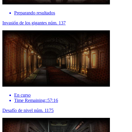
Preparando resultados
Invasión de los gigantes núm. 137
En curso
Time Remaining::57:16
Desafío de nivel núm. 1175