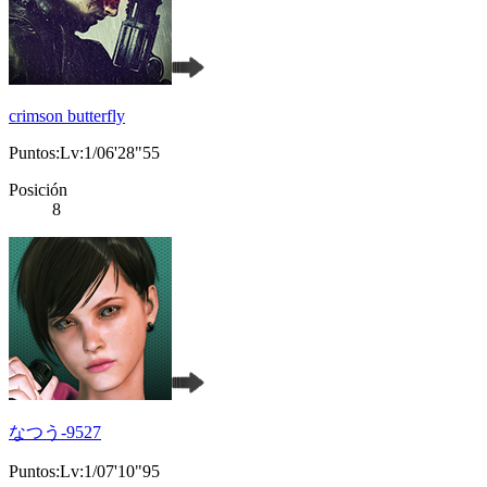
crimson butterfly
Puntos:Lv:1/06'28"55
Posición
8
なつう-9527
Puntos:Lv:1/07'10"95