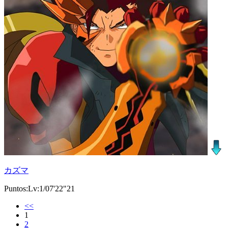
カズマ
Puntos:Lv:1/07'22"21
<<
1
2