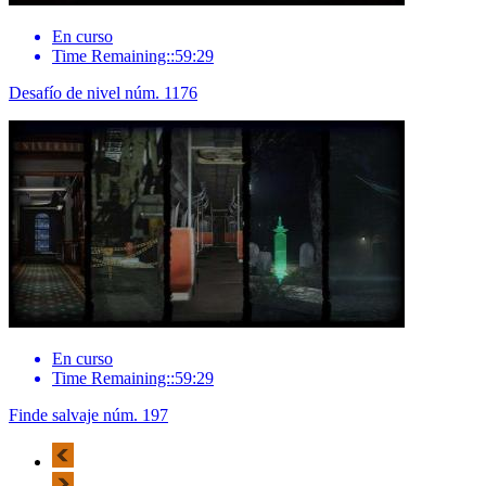
En curso
Time Remaining::59:29
Desafío de nivel núm. 1176
En curso
Time Remaining::59:29
Finde salvaje núm. 197