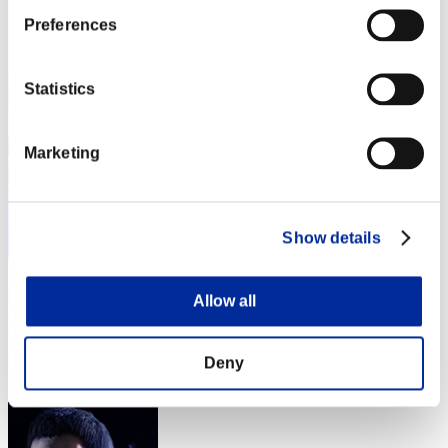
Preferences
Statistics
Marketing
Show details
winfall777
Allow all
Puntos:Lv:1/02'53"30
Posición
Deny
4