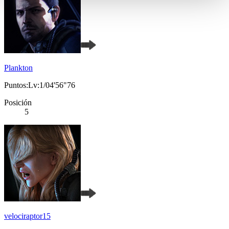
Plankton
Puntos:Lv:1/04'56"76
Posición
5
velociraptor15