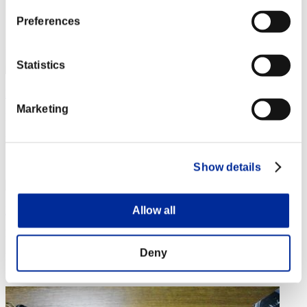
Preferences
Statistics
Nekonin
Marketing
Puntos:Lv:1/03'07"40
Posición
4
Show details
Milo612-23
Allow all
Puntos:Lv:1/03'22"46
Deny
Posición
5