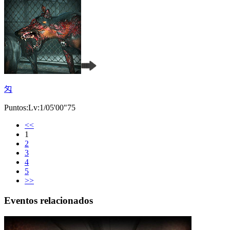
匁
Puntos:Lv:1/05'00"75
<<
1
2
3
4
5
>>
Eventos relacionados