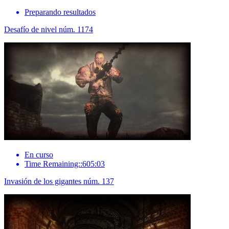
Preparando resultados
Desafío de nivel núm. 1174
En curso
Time Remaining::605:03
Invasión de los gigantes núm. 137