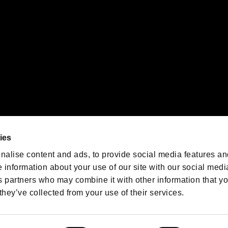
We are posting the latest RE
game information!
Resident Evil official game
account
@RE_Games
ies
am
nalise content and ads, to provide social media features an
e information about your use of our site with our social medi
s partners who may combine it with other information that y
they’ve collected from your use of their services.
RESIDENT EVIL.NET
Privacy Policy
Cookie Policy
Font
/