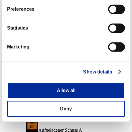
Charakter-Stufe: 40 oder weniger
Preferences
Eis-Munition
Lv.6
Statistics
Charakter-Stufe: 20 oder weniger
Marketing
Letzter Schuss
Lv.7
Charakter-Stufe: 1 oder weniger
Show details
Henker
Lv.8
Allow all
Event-Belohnungen
Nach Leistung
Deny
Charakter-Stufe: 100 oder weniger
Aufgeladener Schuss A