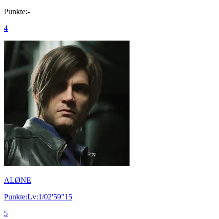
Punkte:-
4
ΛLØNE
Punkte:Lv:1/02'59"15
5