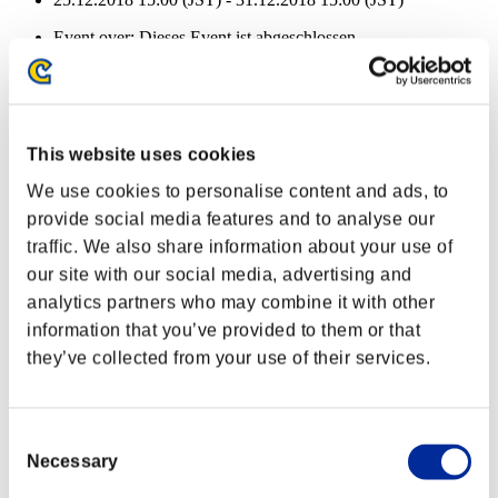
Event over:
Dieses Event ist abgeschlossen
25.12.2018 15:00 (JST) - 31.12.2018 15:00 (JST)
Event-Belohnungen
Nach Leistung
This website uses cookies
Charakter-Stufe: 100 oder weniger
We use cookies to personalise content and ads, to
provide social media features and to analyse our
Aufgeladener Schuss A
traffic. We also share information about your use of
Lv.3
our site with our social media, advertising and
Charakter-Stufe: 80 oder weniger
analytics partners who may combine it with other
information that you’ve provided to them or that
Anti-Rückstoß
they’ve collected from your use of their services.
Lv.3
Charakter-Stufe: 60 oder weniger
Consent
Kritischer Treffer
Necessary
Selection
Lv.5