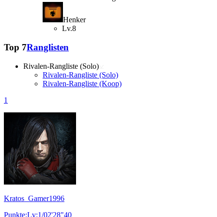
Henker
Lv.8
Top 7
Ranglisten
Rivalen-Rangliste (Solo)
Rivalen-Rangliste (Solo)
Rivalen-Rangliste (Koop)
1
Kratos_Gamer1996
Punkte:Lv:1/02'28"40