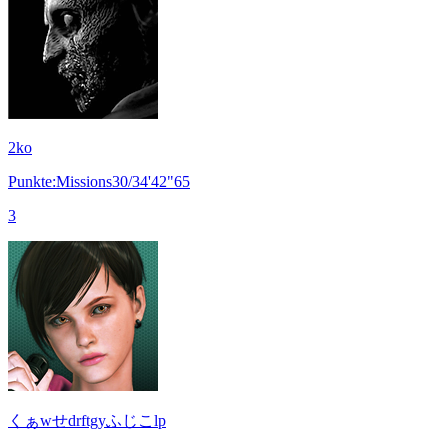
2ko
Punkte:Missions30/34'42"65
3
くぁwせdrftgyふじこlp