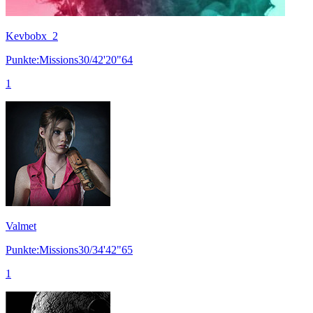
Kevbobx_2
Punkte:Missions30/42'20"64
1
Valmet
Punkte:Missions30/34'42"65
1