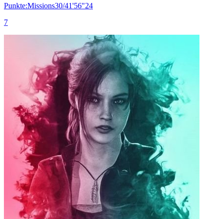
Punkte:Missions30/41'56"24
7