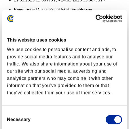
Event over:
Dieses Event ist abgeschlossen
21.03.2025 15:00 (JST) - 24.03.2025 15:00 (JST)
Event-Belohnungen
Nach Leistung
This website uses cookies
Abschnitte abgeschlossen: 5 oder mehr
We use cookies to personalise content and ads, to
provide social media features and to analyse our
Einfacher Treffer
traffic. We also share information about your use of
Lv.3
our site with our social media, advertising and
Abschnitte abgeschlossen: 10 oder mehr
analytics partners who may combine it with other
information that you’ve provided to them or that
Nahstrecke
they’ve collected from your use of their services.
Lv.5
Abschnitte abgeschlossen: 15 oder mehr
Consent
Elitekiller
Necessary
Selection
Lv.6