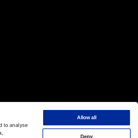
標または商標です。
"は同社の商標です。
Allow all
d to analyse
a,
Deny