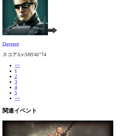
Daveeee
スコア:Lv:5/05'41"74
<<
1
2
3
4
5
>>
関連イベント