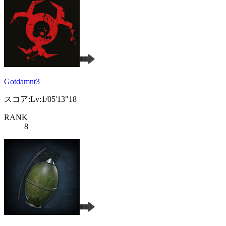
Gotdamnt3
スコア:Lv:1/05'13"18
RANK
8