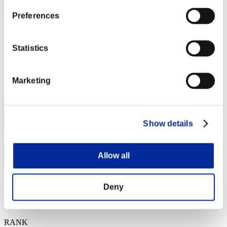
Preferences
Crown of R
Statistics
スコア:Lv:1/01'15"81
RANK
Marketing
3
Show details
Allow all
Pelon
Deny
スコア:Lv:1/02'14"40
RANK