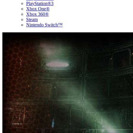
PlayStation®3
Xbox One®
Xbox 360®
Steam
Nintendo Switch™