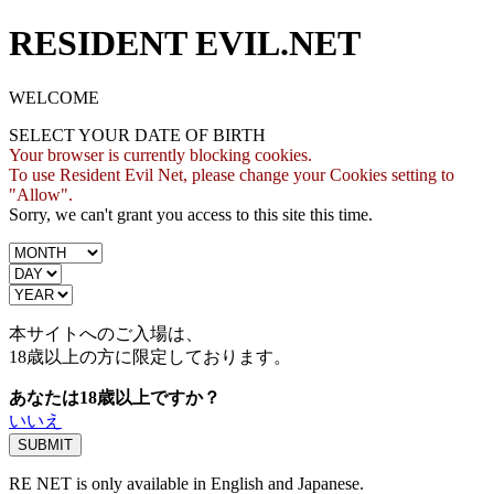
RESIDENT EVIL.NET
WELCOME
SELECT YOUR DATE OF BIRTH
Your browser is currently blocking cookies.
To use Resident Evil Net, please change your Cookies setting to
"Allow".
Sorry, we can't grant you access to this site this time.
本サイトへのご入場は、
18歳
以上の方に限定しております。
あなたは18歳以上ですか？
いいえ
RE NET is only available in English and Japanese.