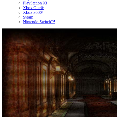
PlayStation®3
Xbox One®
Xbox 360®
Steam
Nintendo Switch™