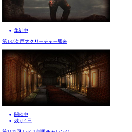
集計中
第137次 巨大クリーチャー襲来
開催中
残り:1日
第1175回 レベル制限チャレンジ