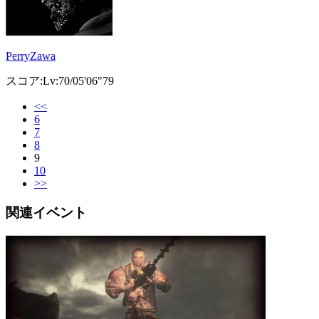
PerryZawa
スコア:Lv:70/05'06"79
<<
6
7
8
9
10
>>
関連イベント