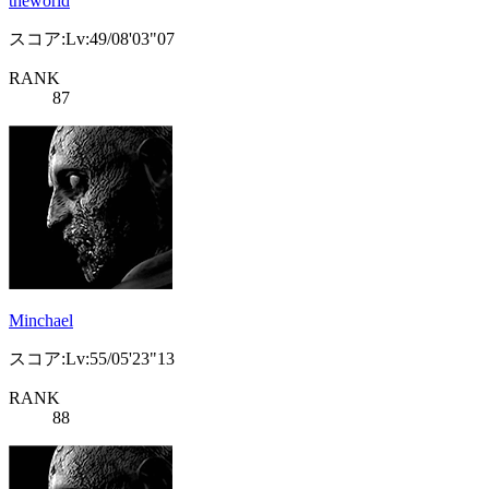
theworld
スコア:Lv:49/08'03"07
RANK
87
Minchael
スコア:Lv:55/05'23"13
RANK
88