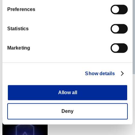
Preferences
Statistics
Marketing
Show details
BDTB2020
Allow all
スコア:Lv:41/09'16"77
RANK
83
Deny