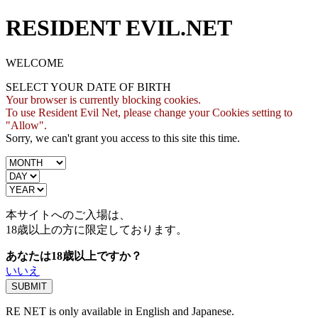
RESIDENT EVIL.NET
WELCOME
SELECT YOUR DATE OF BIRTH
Your browser is currently blocking cookies.
To use Resident Evil Net, please change your Cookies setting to
"Allow".
Sorry, we can't grant you access to this site this time.
本サイトへのご入場は、
18歳
以上の方に限定しております。
あなたは18歳以上ですか？
いいえ
RE NET is only available in English and Japanese.