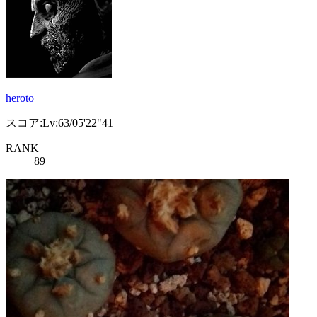
heroto
スコア:Lv:63/05'22"41
RANK
89