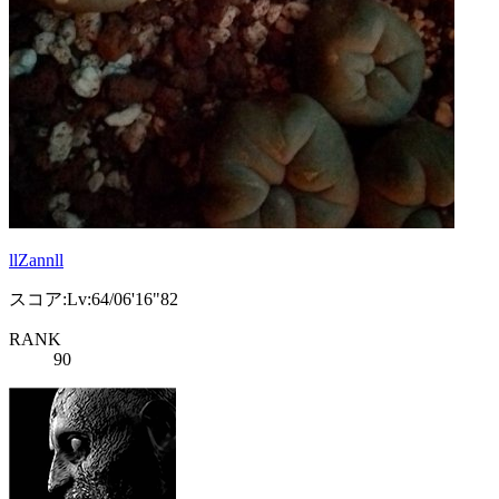
llZannll
スコア:Lv:64/06'16"82
RANK
90