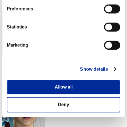
113
Preferences
Statistics
Marketing
スコア: -
Show details
RANK
114
Allow all
Deny