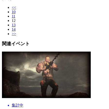
<<
10
11
12
13
14
>>
関連イベント
集計中