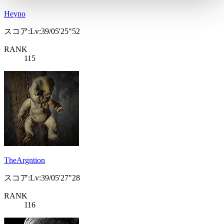
Heyno
スコア:Lv:39/05'25"52
RANK
115
TheArgntion
スコア:Lv:39/05'27"28
RANK
116