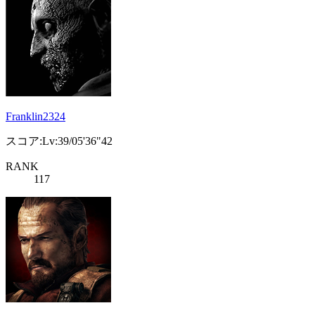
Franklin2324
スコア:Lv:39/05'36"42
RANK
117