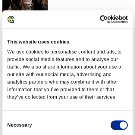
AgenteCNI
スコア:Lv:39/04'07"97
This website uses cookies
RANK
112
We use cookies to personalise content and ads, to
provide social media features and to analyse our
traffic. We also share information about your use of
our site with our social media, advertising and
analytics partners who may combine it with other
information that you’ve provided to them or that
they’ve collected from your use of their services.
Raiden_Gekkou
Consent
スコア:Lv:39/04'13"76
Necessary
Selection
RANK