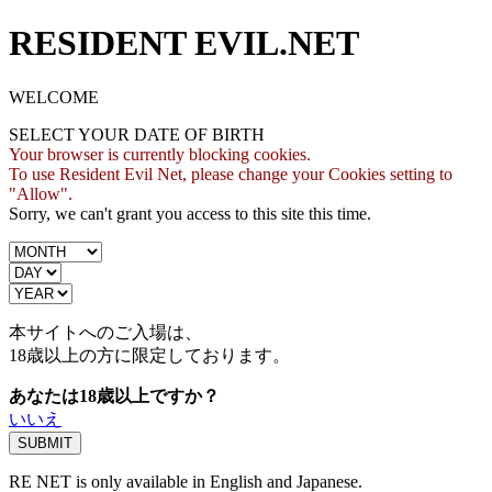
RESIDENT EVIL.NET
WELCOME
SELECT YOUR DATE OF BIRTH
Your browser is currently blocking cookies.
To use Resident Evil Net, please change your Cookies setting to
"Allow".
Sorry, we can't grant you access to this site this time.
本サイトへのご入場は、
18歳
以上の方に限定しております。
あなたは18歳以上ですか？
いいえ
RE NET is only available in English and Japanese.