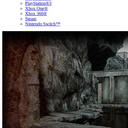
PlayStation®3
Xbox One®
Xbox 360®
Steam
Nintendo Switch™