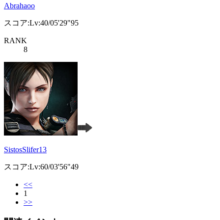
Abrahaoo
スコア:Lv:40/05'29"95
RANK
8
SistosSlifer13
スコア:Lv:60/03'56"49
<<
1
>>