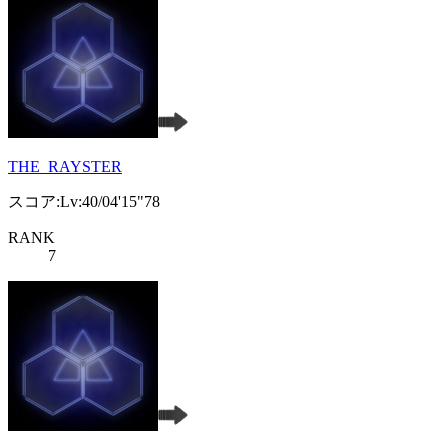
THE_RAYSTER
スコア:Lv:40/04'15"78
RANK
7