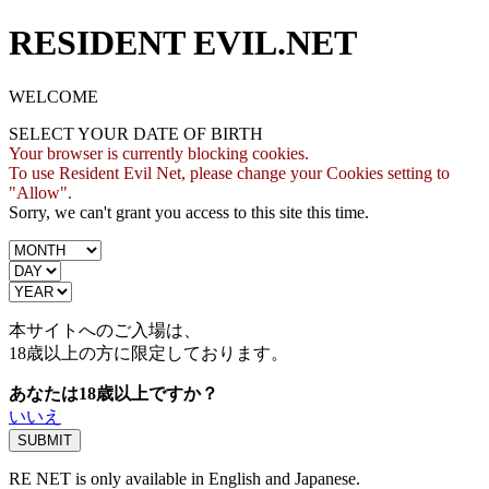
RESIDENT EVIL.NET
WELCOME
SELECT YOUR DATE OF BIRTH
Your browser is currently blocking cookies.
To use Resident Evil Net, please change your Cookies setting to
"Allow".
Sorry, we can't grant you access to this site this time.
本サイトへのご入場は、
18歳
以上の方に限定しております。
あなたは18歳以上ですか？
いいえ
RE NET is only available in English and Japanese.