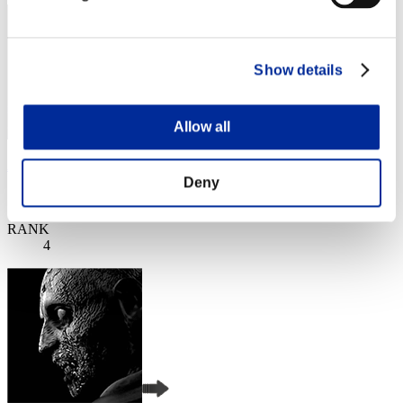
Show details
Allow all
AlbertoFSA06
Deny
スコア:Lv:20/09'01"86
RANK
4