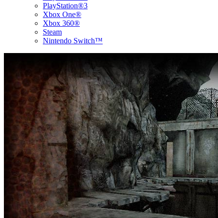
PlayStation®3
Xbox One®
Xbox 360®
Steam
Nintendo Switch™