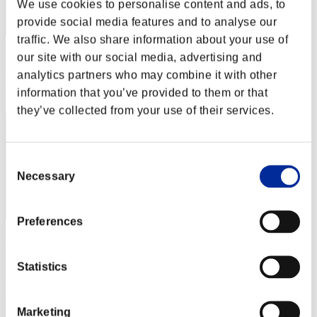
We use cookies to personalise content and ads, to
provide social media features and to analyse our
traffic. We also share information about your use of
our site with our social media, advertising and
スコア: -
analytics partners who may combine it with other
RANK
information that you’ve provided to them or that
2
they’ve collected from your use of their services.
Consent
Necessary
Selection
Preferences
AmanteLatino69
スコア:Lv:20/09'01"86
Statistics
RANK
2
Marketing