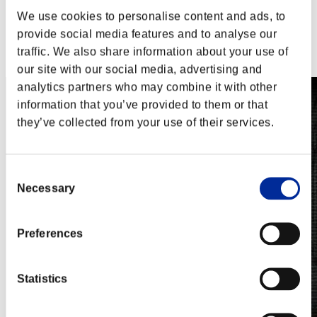
PlayStation®3
We use cookies to personalise content and ads, to
Xbox One®
Xbox 360®
provide social media features and to analyse our
Steam
traffic. We also share information about your use of
Nintendo Switch™
our site with our social media, advertising and
analytics partners who may combine it with other
information that you’ve provided to them or that
they’ve collected from your use of their services.
Consent
Necessary
Selection
Preferences
Statistics