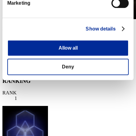
Marketing
第632回 レベル制限チャレンジ
Show details
2021.05.18 15:00 (JST) - 2021.05.24 15:00 (JST)
イベントページへ
Allow all
シングル
ダブルス
Deny
※ランキングは6時間毎の更新となります
RANKING
RANK
1