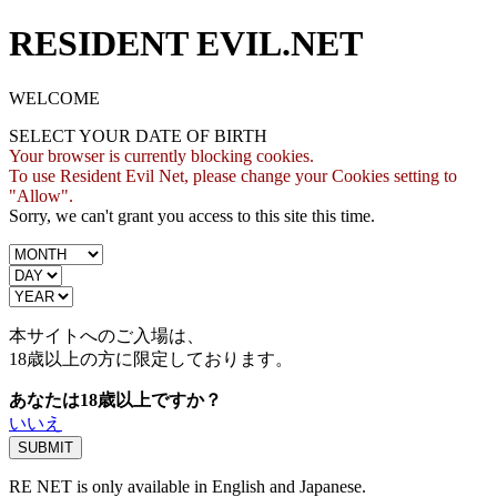
RESIDENT EVIL.NET
WELCOME
SELECT YOUR DATE OF BIRTH
Your browser is currently blocking cookies.
To use Resident Evil Net, please change your Cookies setting to
"Allow".
Sorry, we can't grant you access to this site this time.
本サイトへのご入場は、
18歳
以上の方に限定しております。
あなたは18歳以上ですか？
いいえ
RE NET is only available in English and Japanese.