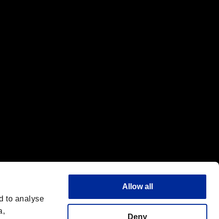
標または商標です。
"は同社の商標です。
Allow all
d to analyse
a,
Deny