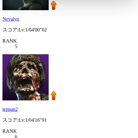
Nevalyn
スコア:Lv:1/04'00"02
RANK
5
teppan2
スコア:Lv:1/04'16"91
RANK
6