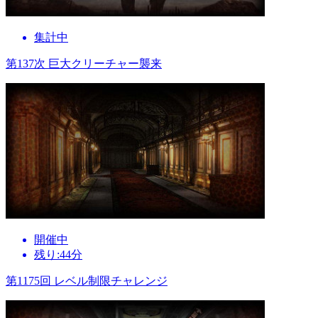
集計中
第137次 巨大クリーチャー襲来
開催中
残り:44分
第1175回 レベル制限チャレンジ