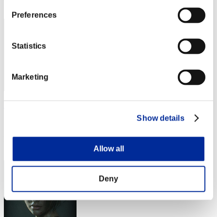
3
Preferences
Statistics
Marketing
SEBA
Show details
スコア:Lv:1/03'28"55
RANK
4
Allow all
Deny