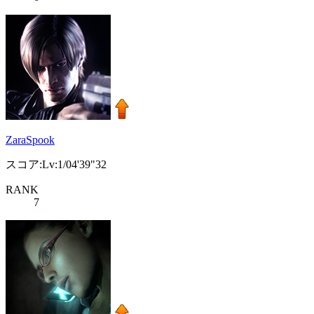
ZaraSpook
スコア:Lv:1/04'39"32
RANK
7