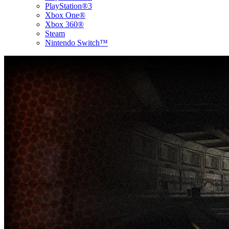
PlayStation®3
Xbox One®
Xbox 360®
Steam
Nintendo Switch™