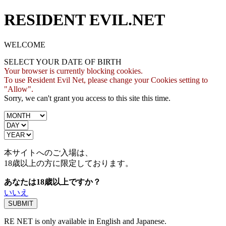
RESIDENT EVIL.NET
WELCOME
SELECT YOUR DATE OF BIRTH
Your browser is currently blocking cookies.
To use Resident Evil Net, please change your Cookies setting to
"Allow".
Sorry, we can't grant you access to this site this time.
本サイトへのご入場は、
18歳
以上の方に限定しております。
あなたは18歳以上ですか？
いいえ
RE NET is only available in English and Japanese.