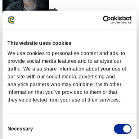
Hilda Guardian
スコア:Lv:1/02'29"11
This website uses cookies
RANK
2
We use cookies to personalise content and ads, to
provide social media features and to analyse our
traffic. We also share information about your use of
our site with our social media, advertising and
analytics partners who may combine it with other
information that you’ve provided to them or that
they’ve collected from your use of their services.
SalamiJohn76
Consent
スコア:Lv:1/02'58"03
Necessary
Selection
RANK