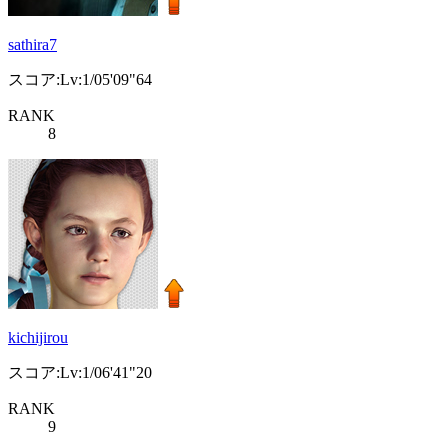
sathira7
スコア:Lv:1/05'09"64
RANK
8
kichijirou
スコア:Lv:1/06'41"20
RANK
9