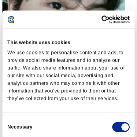
This website uses cookies
We use cookies to personalise content and ads, to
provide social media features and to analyse our
traffic. We also share information about your use of
our site with our social media, advertising and
analytics partners who may combine it with other
information that you’ve provided to them or that
they’ve collected from your use of their services.
╬Dark9-Dragon-Red╬ †ROMA-ITALIA†
スコア:Lv:1/03'30"90
Consent
RANK
Necessary
Selection
1