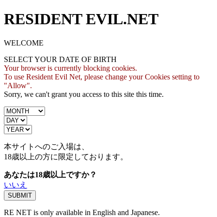
RESIDENT EVIL.NET
WELCOME
SELECT YOUR DATE OF BIRTH
Your browser is currently blocking cookies.
To use Resident Evil Net, please change your Cookies setting to
"Allow".
Sorry, we can't grant you access to this site this time.
本サイトへのご入場は、
18歳
以上の方に限定しております。
あなたは18歳以上ですか？
いいえ
RE NET is only available in English and Japanese.