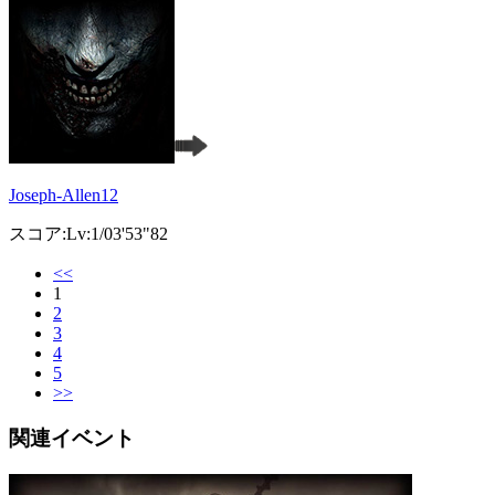
Joseph-Allen12
スコア:Lv:1/03'53"82
<<
1
2
3
4
5
>>
関連イベント