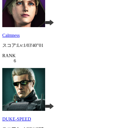
Calmness
スコア:Lv:1/03'40"01
RANK
6
DUKE-SPEED