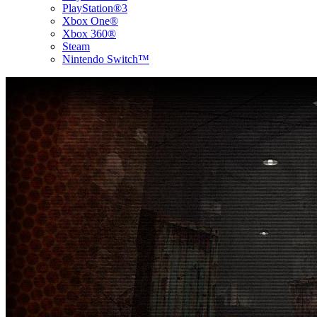
PlayStation®3
Xbox One®
Xbox 360®
Steam
Nintendo Switch™