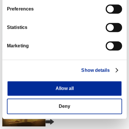
Preferences
Statistics
Marketing
JesseJames0584
スコア:Lv:1/03'30"90
Show details
RANK
3
Allow all
Deny