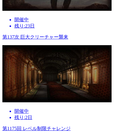
開催中
残り:23日
第137次 巨大クリーチャー襲来
開催中
残り:2日
第1175回 レベル制限チャレンジ