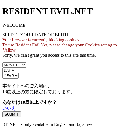
RESIDENT EVIL.NET
WELCOME
SELECT YOUR DATE OF BIRTH
Your browser is currently blocking cookies.
To use Resident Evil Net, please change your Cookies setting to
"Allow".
Sorry, we can't grant you access to this site this time.
本サイトへのご入場は、
18歳
以上の方に限定しております。
あなたは18歳以上ですか？
いいえ
RE NET is only available in English and Japanese.