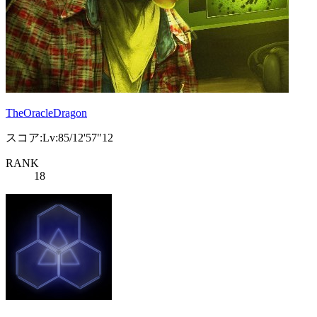
TheOracleDragon
スコア:Lv:85/12'57"12
RANK
18