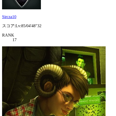
Sircza10
スコア:Lv:85/04'48"32
RANK
17