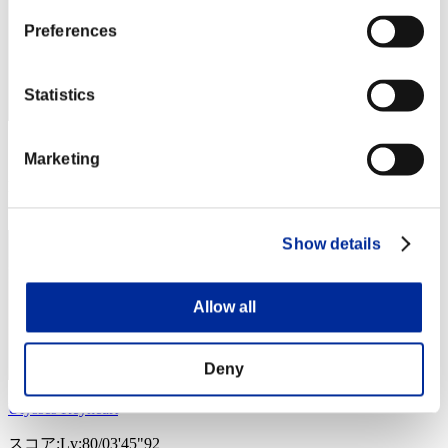
Preferences
Statistics
スコア: -
Marketing
RANK
14
Show details
Allow all
Deny
Ulysses Reyheart
スコア:Lv:80/03'45"92