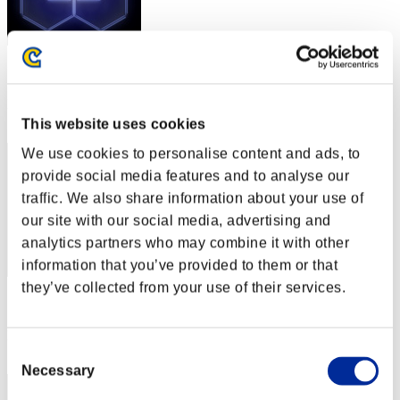
スコア: -
RANK
12
This website uses cookies
We use cookies to personalise content and ads, to
provide social media features and to analyse our
traffic. We also share information about your use of
our site with our social media, advertising and
analytics partners who may combine it with other
information that you’ve provided to them or that
they’ve collected from your use of their services.
スコア: -
RANK
13
Consent
Necessary
Selection