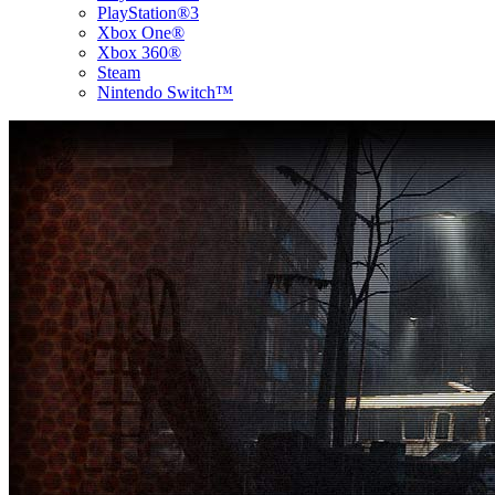
PlayStation®3
Xbox One®
Xbox 360®
Steam
Nintendo Switch™