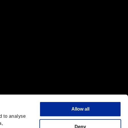
標または商標です。
"は同社の商標です。
Allow all
d to analyse
a,
Deny