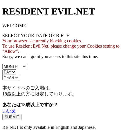
RESIDENT EVIL.NET
WELCOME
SELECT YOUR DATE OF BIRTH
Your browser is currently blocking cookies.
To use Resident Evil Net, please change your Cookies setting to
"Allow".
Sorry, we can't grant you access to this site this time.
本サイトへのご入場は、
18歳
以上の方に限定しております。
あなたは18歳以上ですか？
いいえ
RE NET is only available in English and Japanese.