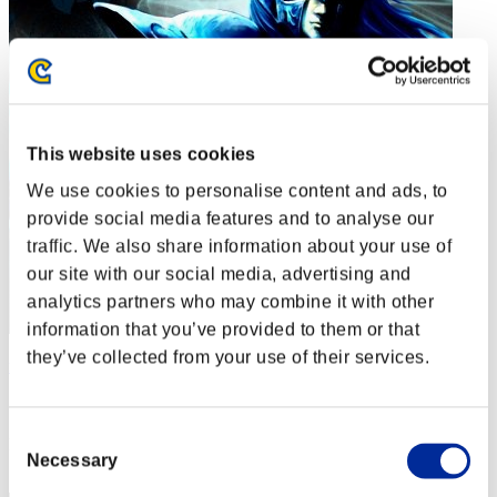
This website uses cookies
We use cookies to personalise content and ads, to
provide social media features and to analyse our
traffic. We also share information about your use of
our site with our social media, advertising and
analytics partners who may combine it with other
information that you’ve provided to them or that
they’ve collected from your use of their services.
mendietahector
スコア:Lv:43/05'42"04
Consent
RANK
Necessary
Selection
142