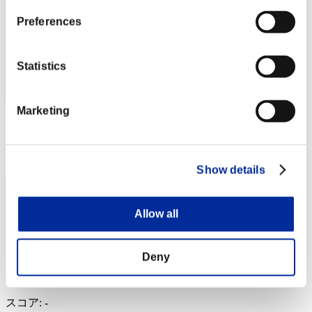
Preferences
Statistics
Marketing
スコア: -
RANK
143
Show details
Allow all
Deny
スコア: -