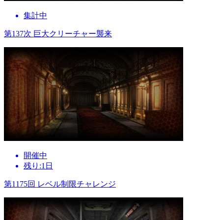
集計中
第137次 巨大クリーチャー襲来
開催中
残り:1日
第1175回 レベル制限チャレンジ