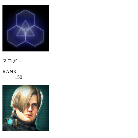
スコア: -
RANK
150