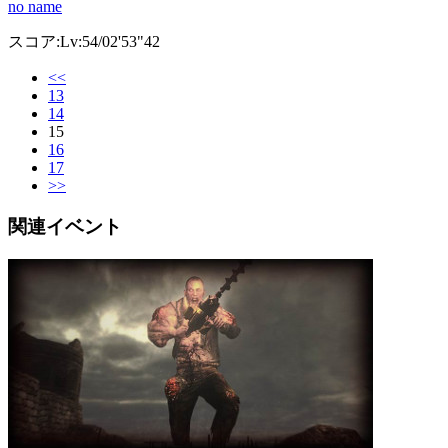
no name
スコア:Lv:54/02'53"42
<<
13
14
15
16
17
>>
関連イベント