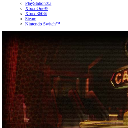
PlayStation®3
Xbox One®
Xbox 360®
Steam
Nintendo Switch™