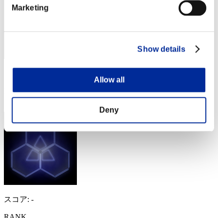
Marketing
Show details
スコア: -
Allow all
RANK
54
Deny
スコア: -
RANK