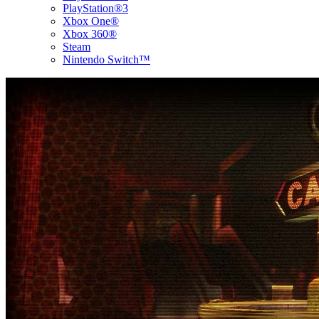
PlayStation®3
Xbox One®
Xbox 360®
Steam
Nintendo Switch™