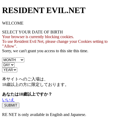
RESIDENT EVIL.NET
WELCOME
SELECT YOUR DATE OF BIRTH
Your browser is currently blocking cookies.
To use Resident Evil Net, please change your Cookies setting to
"Allow".
Sorry, we can't grant you access to this site this time.
本サイトへのご入場は、
18歳
以上の方に限定しております。
あなたは18歳以上ですか？
いいえ
RE NET is only available in English and Japanese.