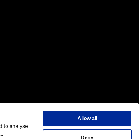
標または商標です。
"は同社の商標です。
Allow all
d to analyse
a,
Deny