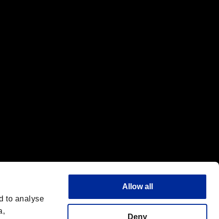
標または商標です。
"は同社の商標です。
Allow all
d to analyse
a,
Deny