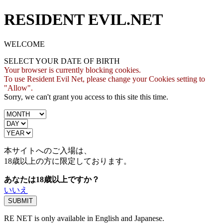
RESIDENT EVIL.NET
WELCOME
SELECT YOUR DATE OF BIRTH
Your browser is currently blocking cookies.
To use Resident Evil Net, please change your Cookies setting to
"Allow".
Sorry, we can't grant you access to this site this time.
本サイトへのご入場は、
18歳
以上の方に限定しております。
あなたは18歳以上ですか？
いいえ
RE NET is only available in English and Japanese.