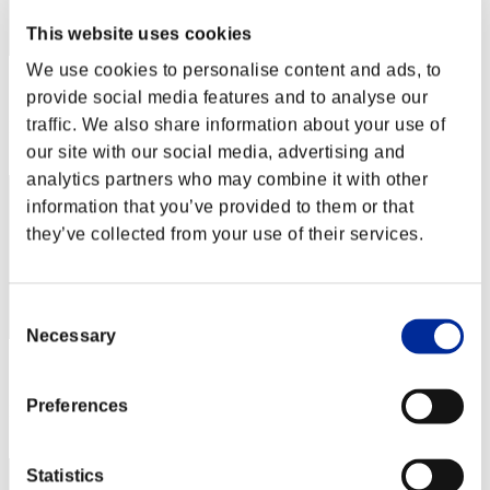
This website uses cookies
We use cookies to personalise content and ads, to
スコア: -
provide social media features and to analyse our
traffic. We also share information about your use of
RANK
42
our site with our social media, advertising and
analytics partners who may combine it with other
information that you’ve provided to them or that
they’ve collected from your use of their services.
Consent
Necessary
Selection
スコア: -
Preferences
RANK
43
Statistics