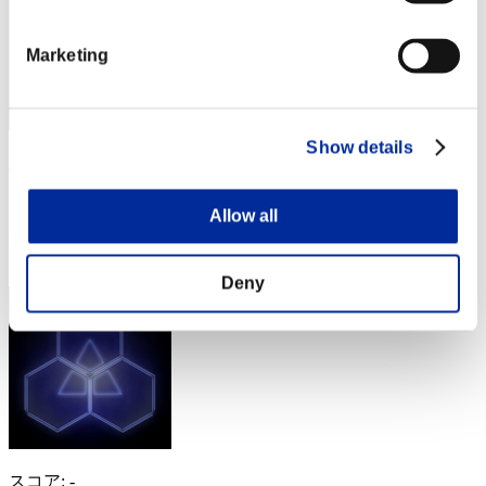
Marketing
Show details
ScarlettSonata
スコア:Lv:100/05'13"29
Allow all
RANK
44
Deny
スコア: -