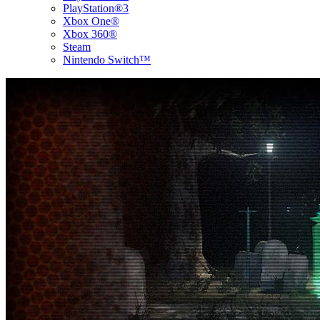
PlayStation®3
Xbox One®
Xbox 360®
Steam
Nintendo Switch™