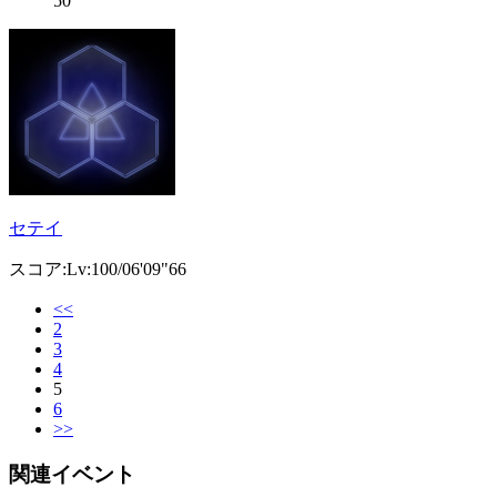
50
セテイ
スコア:Lv:100/06'09"66
<<
2
3
4
5
6
>>
関連イベント