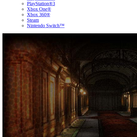
PlayStation®3
Xbox One®
Xbox 360®
Steam
Nintendo Switch™