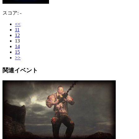
スコア: -
<<
11
12
13
14
15
>>
関連イベント