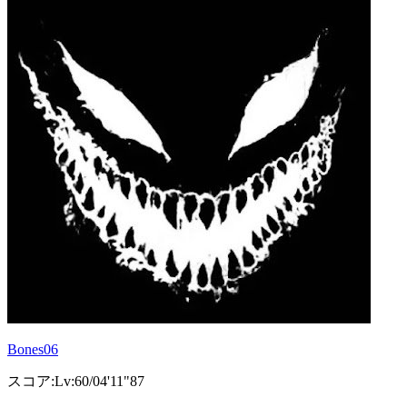
Bones06
スコア:Lv:60/04'11"87