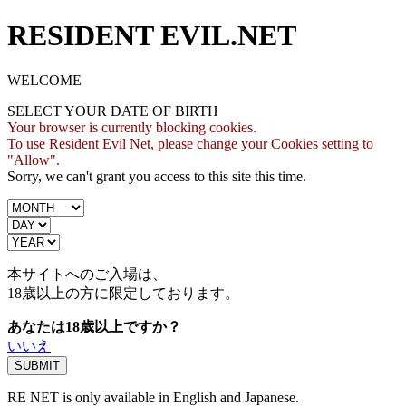
RESIDENT EVIL.NET
WELCOME
SELECT YOUR DATE OF BIRTH
Your browser is currently blocking cookies.
To use Resident Evil Net, please change your Cookies setting to
"Allow".
Sorry, we can't grant you access to this site this time.
本サイトへのご入場は、
18歳
以上の方に限定しております。
あなたは18歳以上ですか？
いいえ
RE NET is only available in English and Japanese.