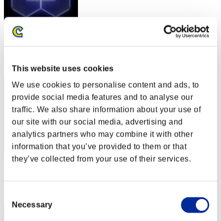
スコア: -
RANK
122
This website uses cookies
We use cookies to personalise content and ads, to
provide social media features and to analyse our
traffic. We also share information about your use of
our site with our social media, advertising and
analytics partners who may combine it with other
information that you’ve provided to them or that
they’ve collected from your use of their services.
スコア: -
RANK
123
Consent
Necessary
Selection