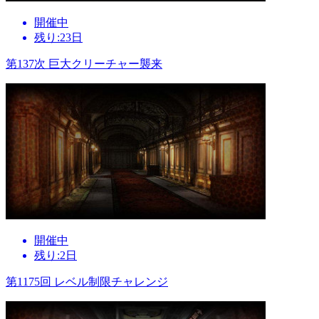
開催中
残り:23日
第137次 巨大クリーチャー襲来
開催中
残り:2日
第1175回 レベル制限チャレンジ