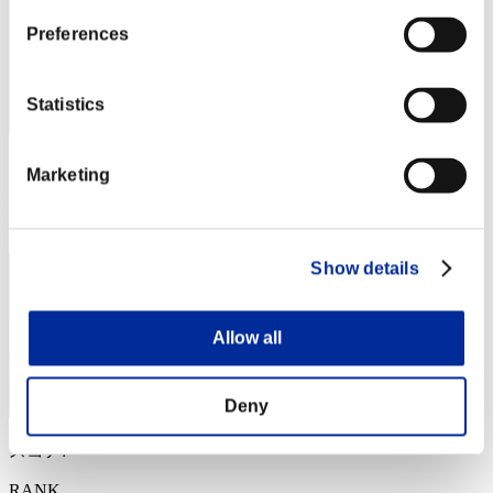
Preferences
Statistics
スコア: -
Marketing
RANK
124
Show details
Allow all
Deny
スコア: -
RANK