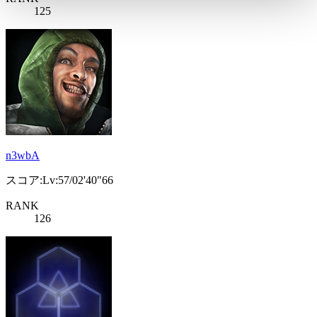
125
n3wbA
スコア:Lv:57/02'40"66
RANK
126