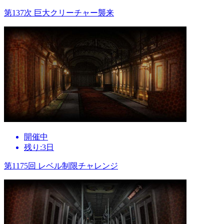
第137次 巨大クリーチャー襲来
開催中
残り:3日
第1175回 レベル制限チャレンジ