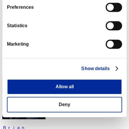
Preferences
Statistics
Marketing
スコア: -
RANK
Show details
4
Allow all
Deny
Ｂｒｉａｎ