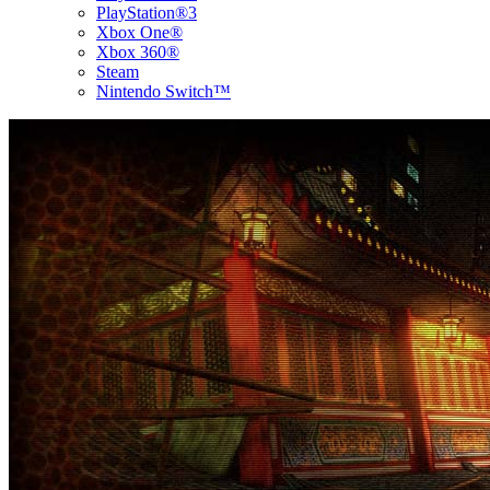
PlayStation®3
Xbox One®
Xbox 360®
Steam
Nintendo Switch™