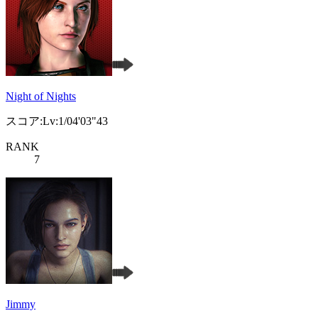
Night of Nights
スコア:Lv:1/04'03"43
RANK
7
Jimmy