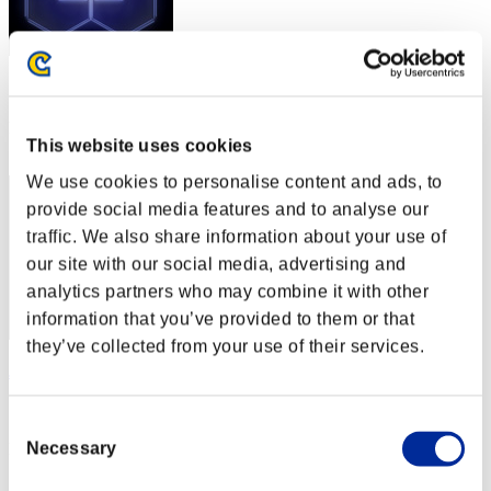
スコア: -
RANK
This website uses cookies
2
We use cookies to personalise content and ads, to
provide social media features and to analyse our
traffic. We also share information about your use of
our site with our social media, advertising and
analytics partners who may combine it with other
information that you’ve provided to them or that
they’ve collected from your use of their services.
JaceTheMindSculptor
スコア:Lv:1/03'30"17
Consent
Necessary
RANK
Selection
3