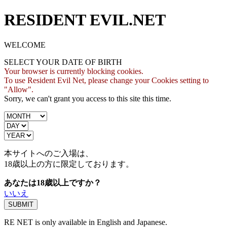
RESIDENT EVIL.NET
WELCOME
SELECT YOUR DATE OF BIRTH
Your browser is currently blocking cookies.
To use Resident Evil Net, please change your Cookies setting to
"Allow".
Sorry, we can't grant you access to this site this time.
本サイトへのご入場は、
18歳
以上の方に限定しております。
あなたは18歳以上ですか？
いいえ
RE NET is only available in English and Japanese.