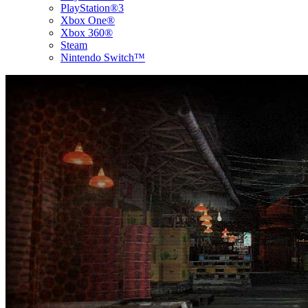
PlayStation®3
Xbox One®
Xbox 360®
Steam
Nintendo Switch™