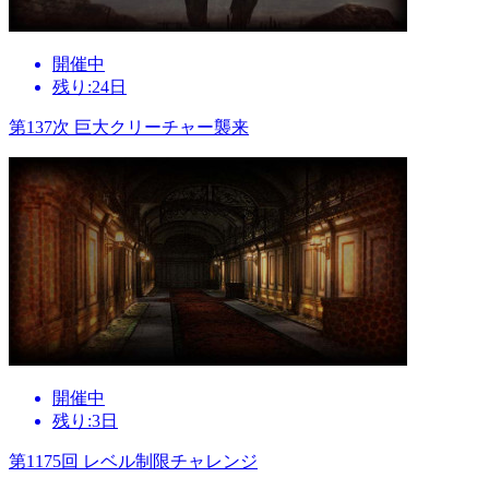
開催中
残り:24日
第137次 巨大クリーチャー襲来
開催中
残り:3日
第1175回 レベル制限チャレンジ