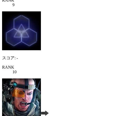
RANK
9
スコア: -
RANK
10