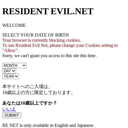
RESIDENT EVIL.NET
WELCOME
SELECT YOUR DATE OF BIRTH
Your browser is currently blocking cookies.
To use Resident Evil Net, please change your Cookies setting to
"Allow".
Sorry, we can't grant you access to this site this time.
本サイトへのご入場は、
18歳
以上の方に限定しております。
あなたは18歳以上ですか？
いいえ
RE NET is only available in English and Japanese.