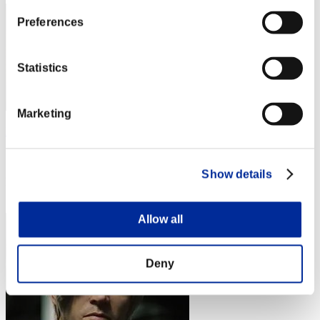
Preferences
Statistics
Marketing
Nekonin
スコア:Lv:1/03'14"69
Show details
RANK
4
Allow all
Deny