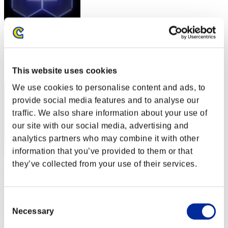
スコア: -
RANK
2
This website uses cookies
We use cookies to personalise content and ads, to
provide social media features and to analyse our
traffic. We also share information about your use of
our site with our social media, advertising and
analytics partners who may combine it with other
information that you’ve provided to them or that
they’ve collected from your use of their services.
aomiso
スコア:Lv:1/02'56"36
Consent
RANK
Necessary
Selection
3