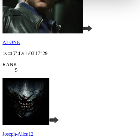
ΛLØNE
スコア:Lv:1/03'17"29
RANK
5
Joseph-Allen12