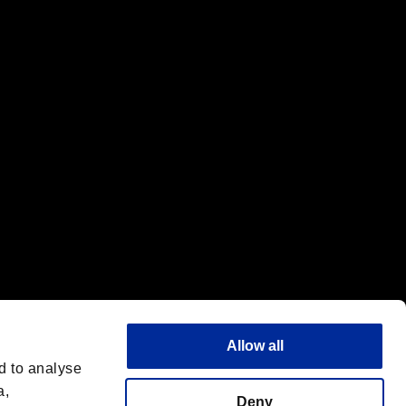
標または商標です。
"は同社の商標です。
Allow all
d to analyse
a,
Deny