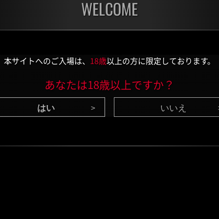
WELCOME
開催中
開催
第1175回 レベル制限
第1
チャレンジ
チャ
残り:2日
残り:
本サイトへのご入場は、
18歳
以上の方に限定しております。
あなたは18歳以上ですか？
いいえ
CONTENTS
/ 最新情報