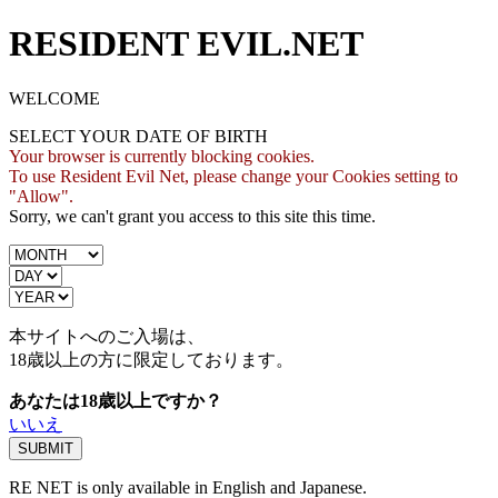
RESIDENT EVIL.NET
WELCOME
SELECT YOUR DATE OF BIRTH
Your browser is currently blocking cookies.
To use Resident Evil Net, please change your Cookies setting to
"Allow".
Sorry, we can't grant you access to this site this time.
本サイトへのご入場は、
18歳
以上の方に限定しております。
あなたは18歳以上ですか？
いいえ
RE NET is only available in English and Japanese.