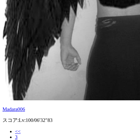
Madara006
スコア:Lv:100/06'32"83
<<
3