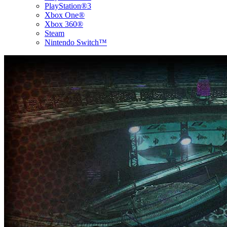
PlayStation®3
Xbox One®
Xbox 360®
Steam
Nintendo Switch™