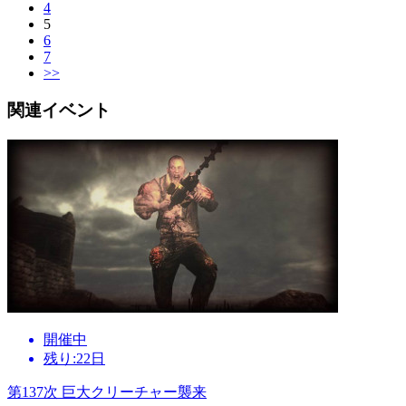
4
5
6
7
>>
関連イベント
開催中
残り:22日
第137次 巨大クリーチャー襲来