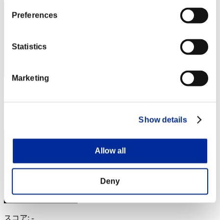
Preferences
Statistics
Marketing
スコア: -
RANK
44
Show details
Allow all
Deny
スコア: -