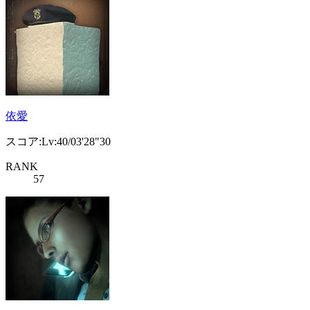
依愛
スコア:Lv:40/03'28"30
RANK
57