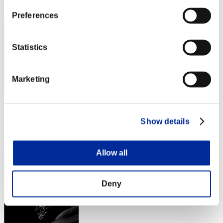
53
Preferences
Statistics
Marketing
スコア: -
Show details
RANK
54
Allow all
Deny