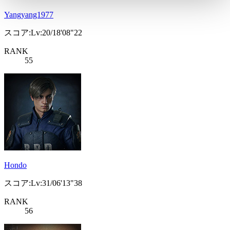
Yangyang1977
スコア:Lv:20/18'08"22
RANK
55
Hondo
スコア:Lv:31/06'13"38
RANK
56