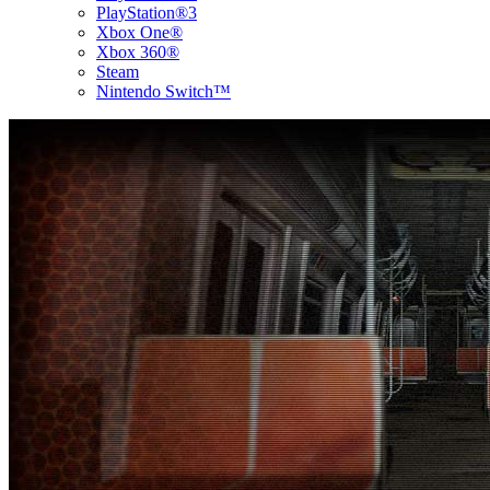
PlayStation®3
Xbox One®
Xbox 360®
Steam
Nintendo Switch™