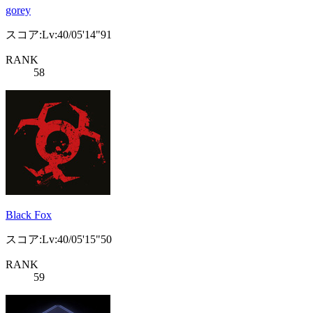
gorey
スコア:Lv:40/05'14"91
RANK
58
Black Fox
スコア:Lv:40/05'15"50
RANK
59