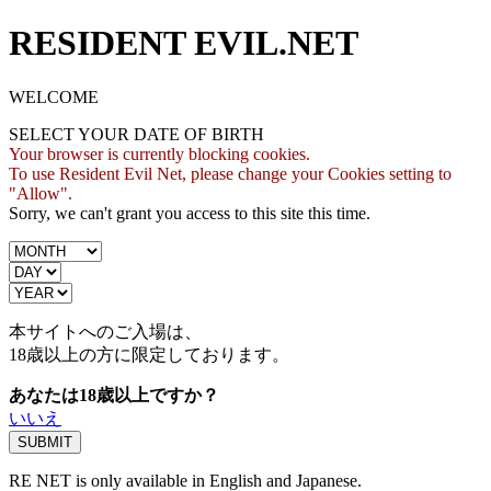
RESIDENT EVIL.NET
WELCOME
SELECT YOUR DATE OF BIRTH
Your browser is currently blocking cookies.
To use Resident Evil Net, please change your Cookies setting to
"Allow".
Sorry, we can't grant you access to this site this time.
本サイトへのご入場は、
18歳
以上の方に限定しております。
あなたは18歳以上ですか？
いいえ
RE NET is only available in English and Japanese.