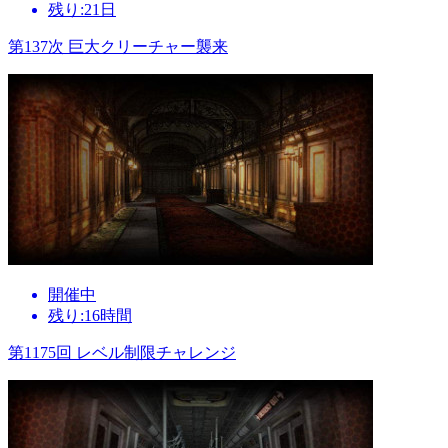
残り:21日
第137次 巨大クリーチャー襲来
開催中
残り:16時間
第1175回 レベル制限チャレンジ