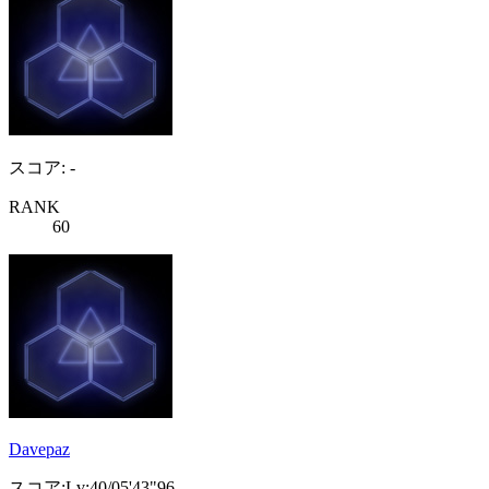
スコア: -
RANK
60
Davepaz
スコア:Lv:40/05'43"96