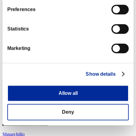
Preferences
Statistics
Marketing
スコア: -
RANK
34
Show details
Allow all
Deny
Shnurchillo