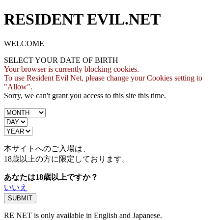
RESIDENT EVIL.NET
WELCOME
SELECT YOUR DATE OF BIRTH
Your browser is currently blocking cookies.
To use Resident Evil Net, please change your Cookies setting to
"Allow".
Sorry, we can't grant you access to this site this time.
本サイトへのご入場は、
18歳
以上の方に限定しております。
あなたは18歳以上ですか？
いいえ
RE NET is only available in English and Japanese.