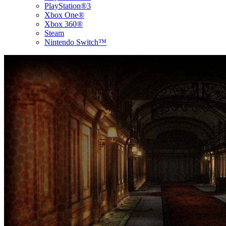
PlayStation®3
Xbox One®
Xbox 360®
Steam
Nintendo Switch™