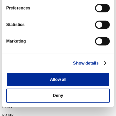
Preferences
Statistics
スコア: -
Marketing
RANK
4
Show details
Allow all
Deny
スコア: -
RANK