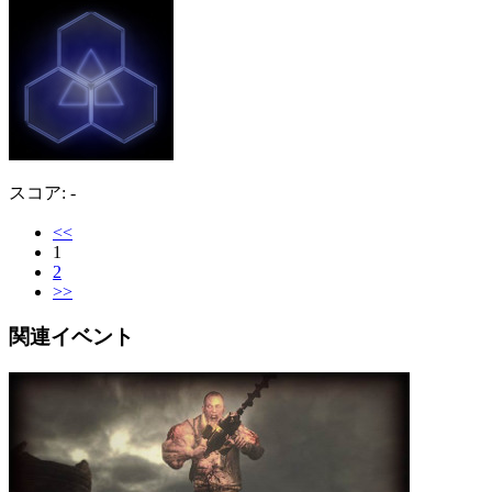
スコア: -
<<
1
2
>>
関連イベント