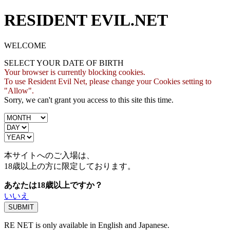
RESIDENT EVIL.NET
WELCOME
SELECT YOUR DATE OF BIRTH
Your browser is currently blocking cookies.
To use Resident Evil Net, please change your Cookies setting to
"Allow".
Sorry, we can't grant you access to this site this time.
本サイトへのご入場は、
18歳
以上の方に限定しております。
あなたは18歳以上ですか？
いいえ
RE NET is only available in English and Japanese.