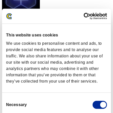
スコア: -
RANK
2
This website uses cookies
We use cookies to personalise content and ads, to
provide social media features and to analyse our
traffic. We also share information about your use of
our site with our social media, advertising and
analytics partners who may combine it with other
information that you’ve provided to them or that
they’ve collected from your use of their services.
スコア: -
RANK
3
Consent
Necessary
Selection