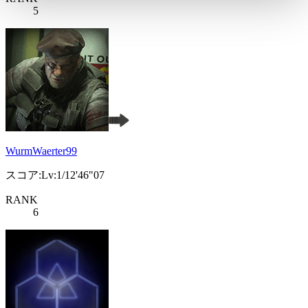
5
WurmWaerter99
スコア:Lv:1/12'46"07
RANK
6