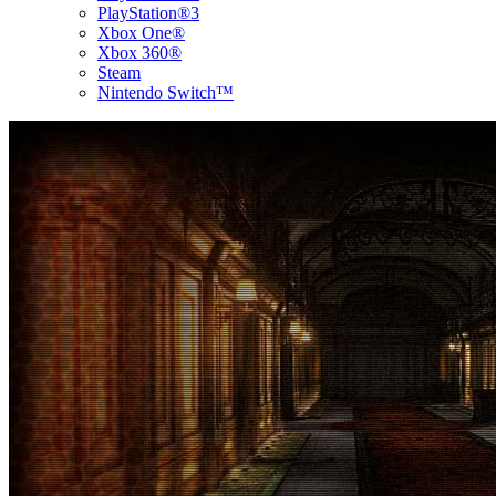
PlayStation®3
Xbox One®
Xbox 360®
Steam
Nintendo Switch™