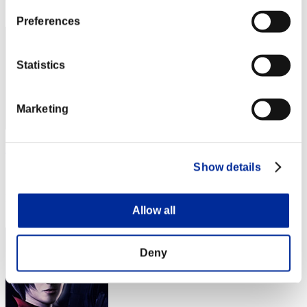
3
Preferences
Statistics
Marketing
Hilda Guardian
Show details
スコア:30階層/42'51"51
RANK
3
Allow all
Deny