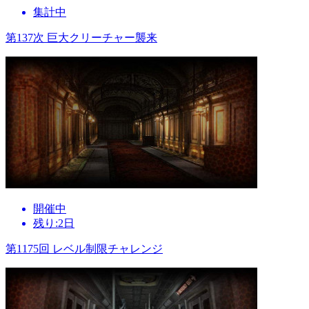
集計中
第137次 巨大クリーチャー襲来
開催中
残り:2日
第1175回 レベル制限チャレンジ