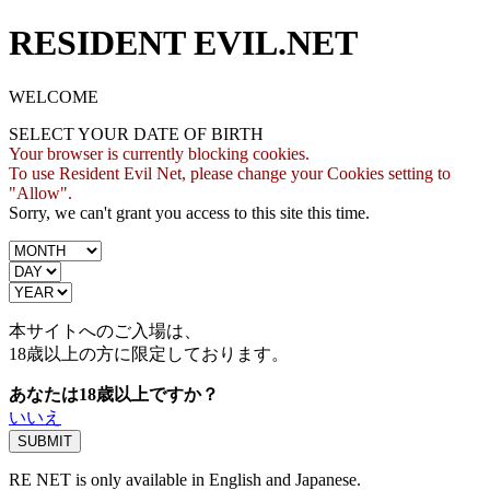
RESIDENT EVIL.NET
WELCOME
SELECT YOUR DATE OF BIRTH
Your browser is currently blocking cookies.
To use Resident Evil Net, please change your Cookies setting to
"Allow".
Sorry, we can't grant you access to this site this time.
本サイトへのご入場は、
18歳
以上の方に限定しております。
あなたは18歳以上ですか？
いいえ
RE NET is only available in English and Japanese.