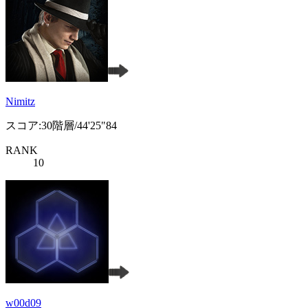
Nimitz
スコア:30階層/44'25"84
RANK
10
w00d09