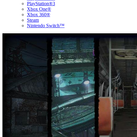
PlayStation®3
Xbox One®
Xbox 360®
Steam
Nintendo Switch™