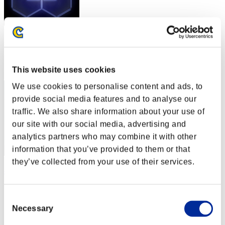
スコア: -
RANK
2
This website uses cookies
We use cookies to personalise content and ads, to
provide social media features and to analyse our
traffic. We also share information about your use of
our site with our social media, advertising and
analytics partners who may combine it with other
information that you’ve provided to them or that
they’ve collected from your use of their services.
べるべーぬ
スコア:Lv:1/00'49"33
Consent
RANK
Necessary
Selection
3