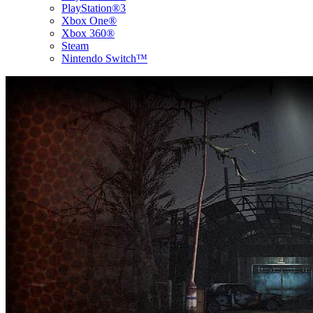
PlayStation®3
Xbox One®
Xbox 360®
Steam
Nintendo Switch™