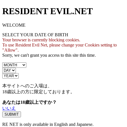
RESIDENT EVIL.NET
WELCOME
SELECT YOUR DATE OF BIRTH
Your browser is currently blocking cookies.
To use Resident Evil Net, please change your Cookies setting to
"Allow".
Sorry, we can't grant you access to this site this time.
本サイトへのご入場は、
18歳
以上の方に限定しております。
あなたは18歳以上ですか？
いいえ
RE NET is only available in English and Japanese.