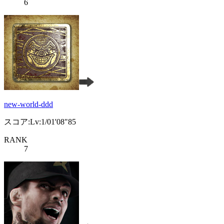
6
new-world-ddd
スコア:Lv:1/01'08"85
RANK
7