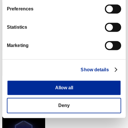
Preferences
Statistics
Marketing
Show details
ΛLØNE
Allow all
スコア:Lv:1/00'56"90
RANK
Deny
4