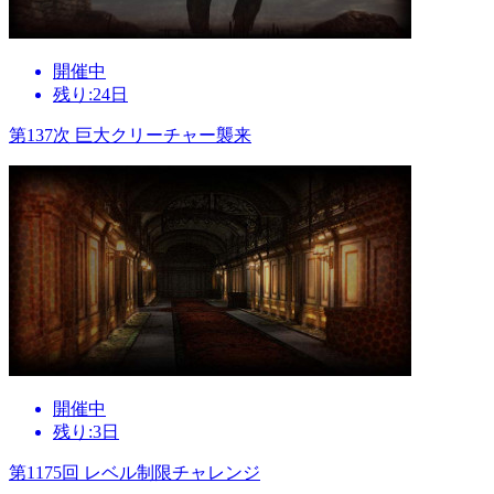
開催中
残り:24日
第137次 巨大クリーチャー襲来
開催中
残り:3日
第1175回 レベル制限チャレンジ