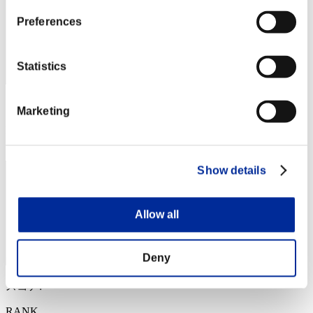
Preferences
Statistics
スコア: -
Marketing
RANK
144
Show details
Allow all
Deny
スコア: -
RANK