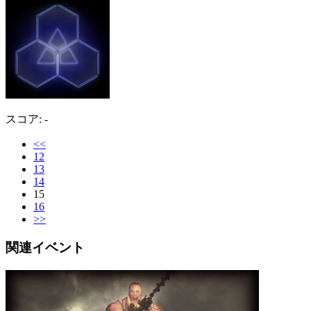
スコア: -
<<
12
13
14
15
16
>>
関連イベント