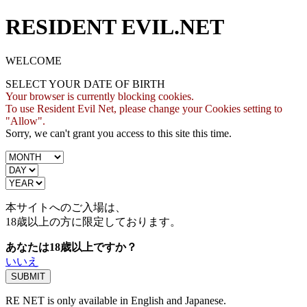
RESIDENT EVIL.NET
WELCOME
SELECT YOUR DATE OF BIRTH
Your browser is currently blocking cookies.
To use Resident Evil Net, please change your Cookies setting to
"Allow".
Sorry, we can't grant you access to this site this time.
本サイトへのご入場は、
18歳
以上の方に限定しております。
あなたは18歳以上ですか？
いいえ
RE NET is only available in English and Japanese.