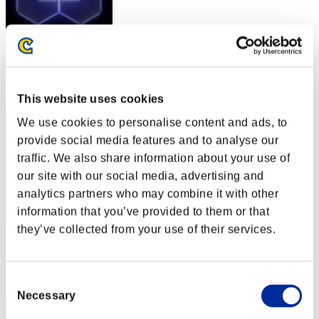
スコア: -
RANK
142
This website uses cookies
We use cookies to personalise content and ads, to
provide social media features and to analyse our
traffic. We also share information about your use of
our site with our social media, advertising and
analytics partners who may combine it with other
information that you’ve provided to them or that
they’ve collected from your use of their services.
スコア: -
RANK
143
Consent
Necessary
Selection