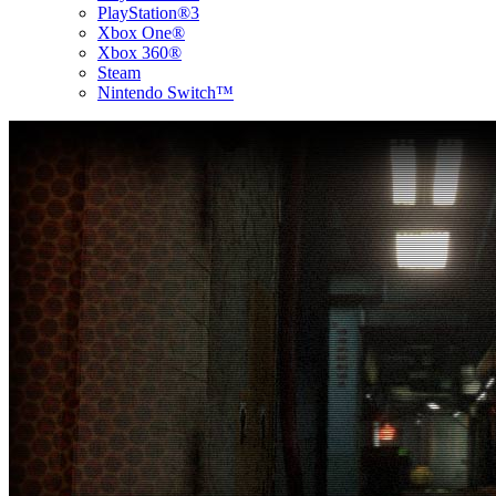
PlayStation®3
Xbox One®
Xbox 360®
Steam
Nintendo Switch™