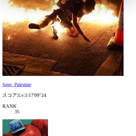
Save_Palestine
スコア:Lv:1/17'09"24
RANK
35