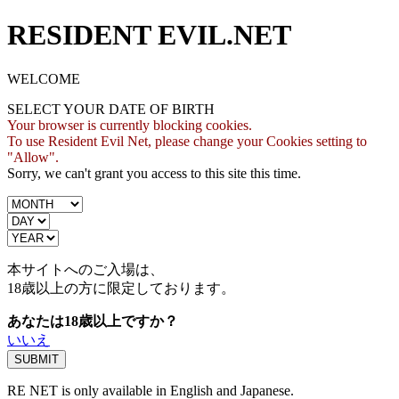
RESIDENT EVIL.NET
WELCOME
SELECT YOUR DATE OF BIRTH
Your browser is currently blocking cookies.
To use Resident Evil Net, please change your Cookies setting to
"Allow".
Sorry, we can't grant you access to this site this time.
本サイトへのご入場は、
18歳
以上の方に限定しております。
あなたは18歳以上ですか？
いいえ
RE NET is only available in English and Japanese.