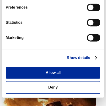
33
Preferences
Statistics
Marketing
スコア: -
Show details
RANK
34
Allow all
Deny