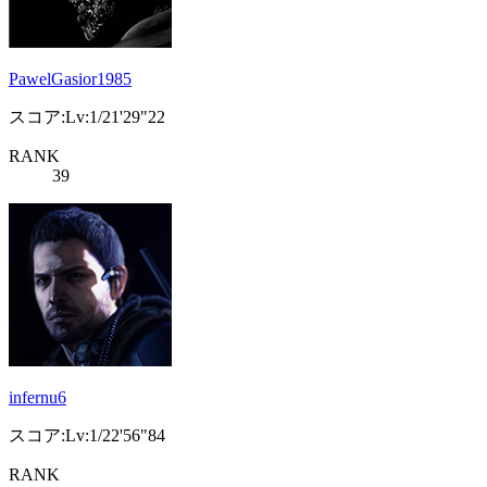
PawelGasior1985
スコア:Lv:1/21'29"22
RANK
39
infernu6
スコア:Lv:1/22'56"84
RANK