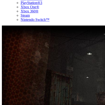
PlayStation®3
Xbox One®
Xbox 360®
Steam
Nintendo Switch™