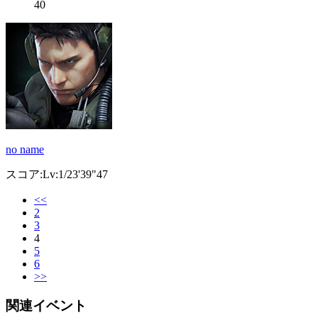
40
no name
スコア:Lv:1/23'39"47
<<
2
3
4
5
6
>>
関連イベント