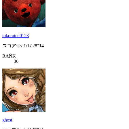
tokoroten0123
スコア:Lv:1/17'28"14
RANK
36
ghost