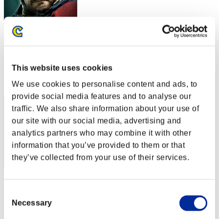
gymtonic74
スコア:Lv:1/14'56"65
This website uses cookies
RANK
32
We use cookies to personalise content and ads, to
provide social media features and to analyse our
traffic. We also share information about your use of
our site with our social media, advertising and
analytics partners who may combine it with other
information that you’ve provided to them or that
they’ve collected from your use of their services.
Hondo
Consent
スコア:Lv:1/16'23"68
Necessary
Selection
RANK