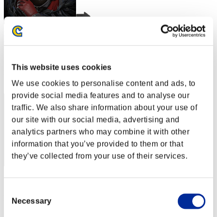
VALKGARD ALVI
スコア:Lv:1/02'29"21
This website uses cookies
RANK
1
We use cookies to personalise content and ads, to
provide social media features and to analyse our
traffic. We also share information about your use of
our site with our social media, advertising and
analytics partners who may combine it with other
information that you’ve provided to them or that
they’ve collected from your use of their services.
スコア: -
Consent
RANK
Necessary
Selection
3