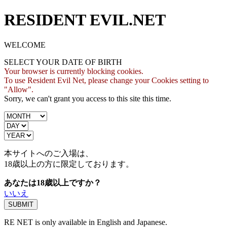
RESIDENT EVIL.NET
WELCOME
SELECT YOUR DATE OF BIRTH
Your browser is currently blocking cookies.
To use Resident Evil Net, please change your Cookies setting to
"Allow".
Sorry, we can't grant you access to this site this time.
本サイトへのご入場は、
18歳
以上の方に限定しております。
あなたは18歳以上ですか？
いいえ
RE NET is only available in English and Japanese.