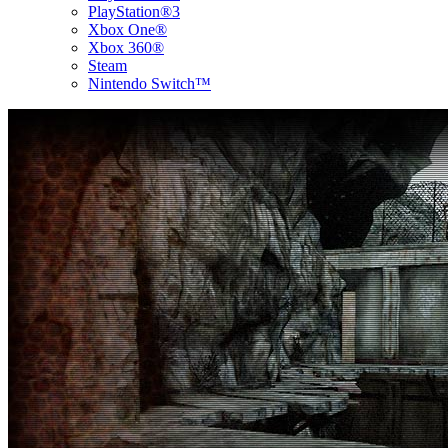
PlayStation®3
Xbox One®
Xbox 360®
Steam
Nintendo Switch™