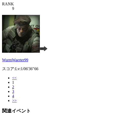
RANK
9
WurmWaerter99
スコア:Lv:1/06'36"66
<<
1
2
3
4
>>
関連イベント