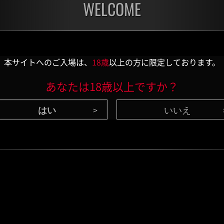
WELCOME
開催中
開催
第1175回 レベル制限
第1
チャレンジ
チャ
残り:1日
残り:
本サイトへのご入場は、
18歳
以上の方に限定しております。
あなたは18歳以上ですか？
いいえ
CONTENTS
/ 最新情報