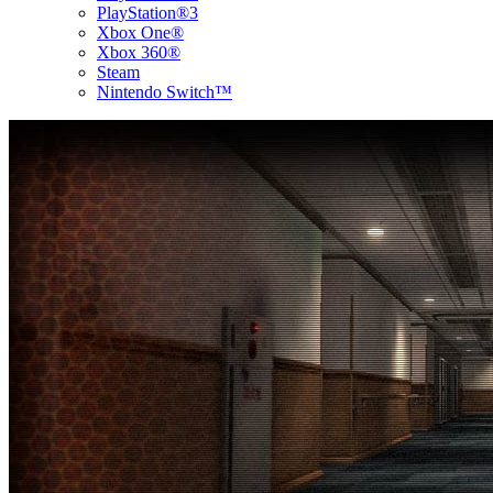
PlayStation®3
Xbox One®
Xbox 360®
Steam
Nintendo Switch™