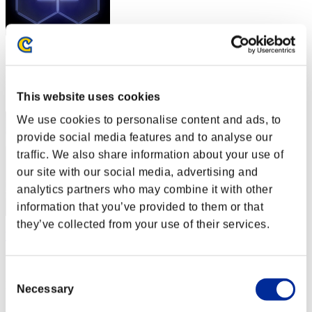
スコア: -
RANK
32
This website uses cookies
We use cookies to personalise content and ads, to
provide social media features and to analyse our
traffic. We also share information about your use of
our site with our social media, advertising and
analytics partners who may combine it with other
information that you’ve provided to them or that
they’ve collected from your use of their services.
Vlherg
スコア:Lv:1/07'34"35
Consent
RANK
Necessary
Selection
33