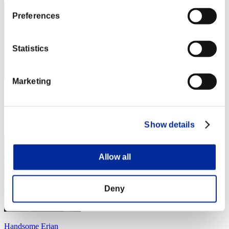
Preferences
Statistics
Marketing
スコア: -
RANK
34
Show details
Allow all
Deny
Handsome Erjan