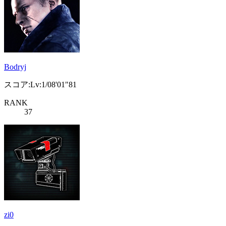
Bodryj
スコア:Lv:1/08'01"81
RANK
37
zi0