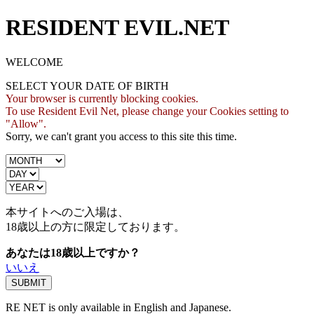
RESIDENT EVIL.NET
WELCOME
SELECT YOUR DATE OF BIRTH
Your browser is currently blocking cookies.
To use Resident Evil Net, please change your Cookies setting to
"Allow".
Sorry, we can't grant you access to this site this time.
本サイトへのご入場は、
18歳
以上の方に限定しております。
あなたは18歳以上ですか？
いいえ
RE NET is only available in English and Japanese.