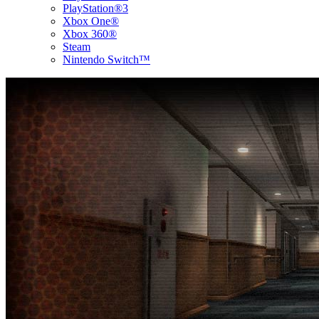
PlayStation®3
Xbox One®
Xbox 360®
Steam
Nintendo Switch™