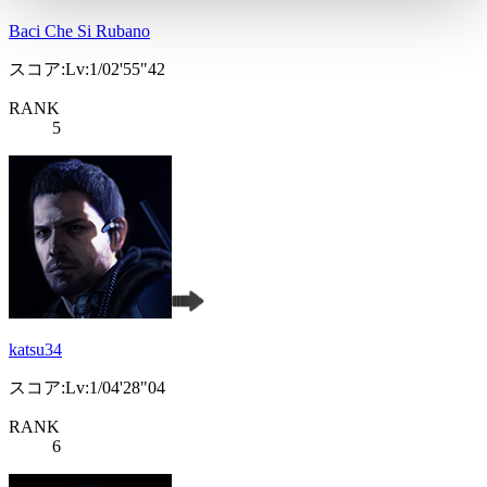
Baci Che Si Rubano
スコア:Lv:1/02'55"42
RANK
5
katsu34
スコア:Lv:1/04'28"04
RANK
6