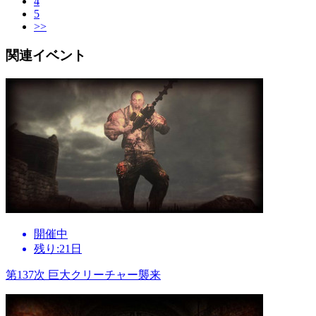
4
5
>>
関連イベント
開催中
残り:21日
第137次 巨大クリーチャー襲来