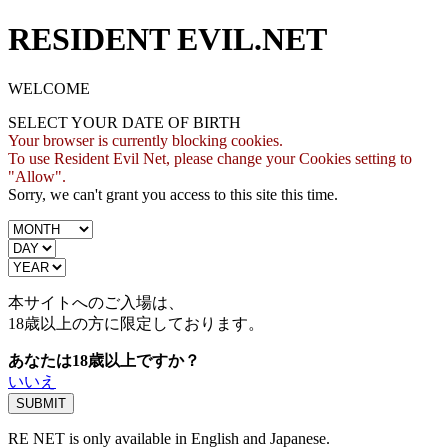
RESIDENT EVIL.NET
WELCOME
SELECT YOUR DATE OF BIRTH
Your browser is currently blocking cookies.
To use Resident Evil Net, please change your Cookies setting to
"Allow".
Sorry, we can't grant you access to this site this time.
本サイトへのご入場は、
18歳
以上の方に限定しております。
あなたは18歳以上ですか？
いいえ
RE NET is only available in English and Japanese.