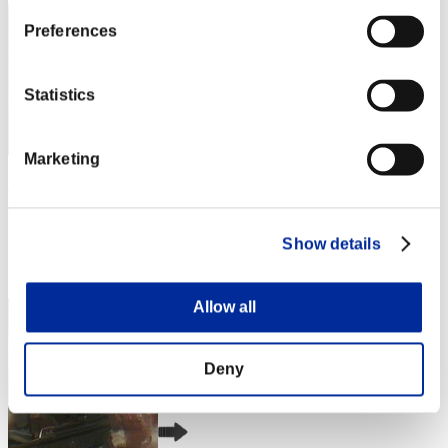
Preferences
Statistics
Marketing
AZ
スコア:Lv:1/01'57"81
Show details
RANK
4
Allow all
Deny