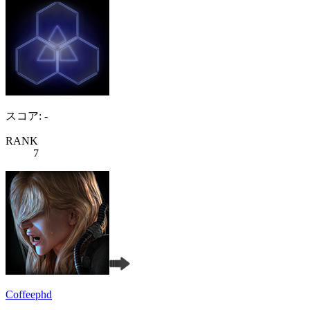
スコア: -
RANK
7
Coffeephd