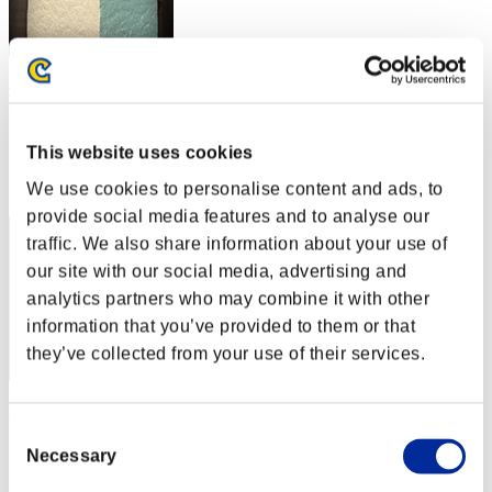
依愛
スコア:Lv:1/04'32"51
This website uses cookies
RANK
32
We use cookies to personalise content and ads, to
provide social media features and to analyse our
traffic. We also share information about your use of
our site with our social media, advertising and
analytics partners who may combine it with other
information that you’ve provided to them or that
they’ve collected from your use of their services.
heaven_inside16
Consent
スコア:Lv:1/04'40"42
Necessary
Selection
RANK