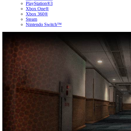
PlayStation®3
Xbox One®
Xbox 360®
Steam
Nintendo Switch™