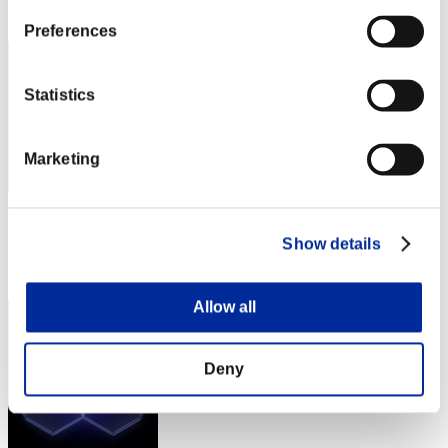
33
Preferences
Statistics
Marketing
スコア: -
Show details
RANK
34
Allow all
Deny