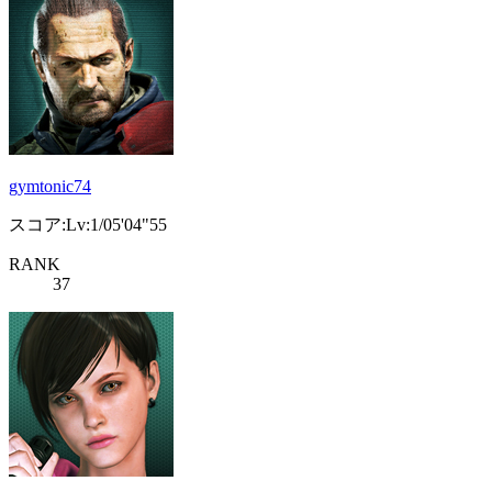
gymtonic74
スコア:Lv:1/05'04"55
RANK
37