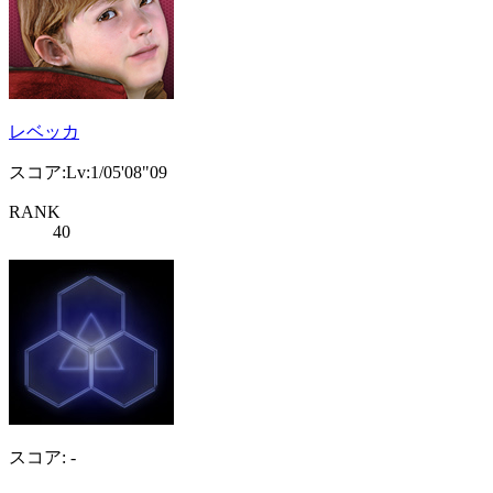
レベッカ
スコア:Lv:1/05'08"09
RANK
40
スコア: -