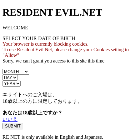
RESIDENT EVIL.NET
WELCOME
SELECT YOUR DATE OF BIRTH
Your browser is currently blocking cookies.
To use Resident Evil Net, please change your Cookies setting to
"Allow".
Sorry, we can't grant you access to this site this time.
本サイトへのご入場は、
18歳
以上の方に限定しております。
あなたは18歳以上ですか？
いいえ
RE NET is only available in English and Japanese.