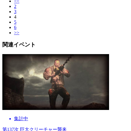
<<
2
3
4
5
6
>>
関連イベント
集計中
第137次 巨大クリーチャー襲来