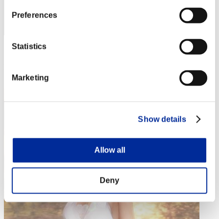
Preferences
Statistics
スコア: -
RANK
83
Marketing
Show details
Allow all
Deny