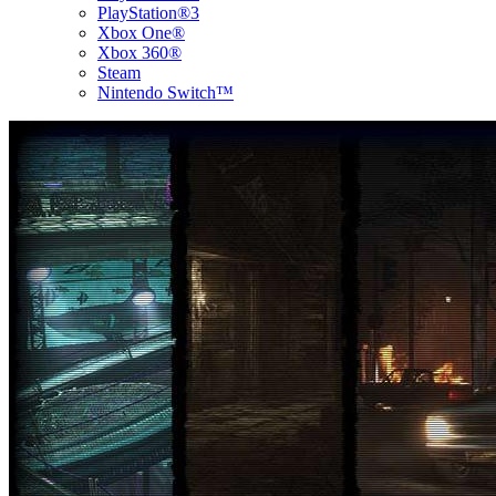
PlayStation®3
Xbox One®
Xbox 360®
Steam
Nintendo Switch™