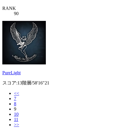
RANK
90
PureLight
スコア:13階層/58'16"21
<<
7
8
9
10
11
>>