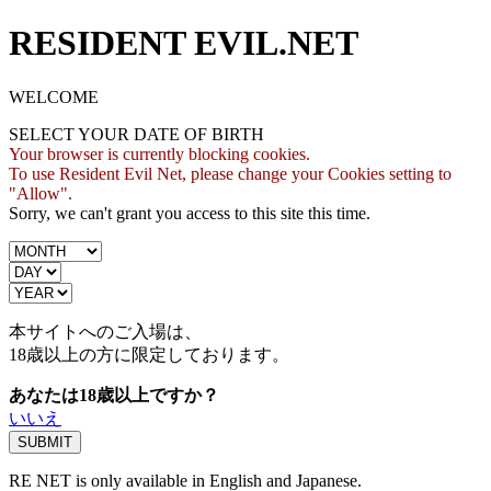
RESIDENT EVIL.NET
WELCOME
SELECT YOUR DATE OF BIRTH
Your browser is currently blocking cookies.
To use Resident Evil Net, please change your Cookies setting to
"Allow".
Sorry, we can't grant you access to this site this time.
本サイトへのご入場は、
18歳
以上の方に限定しております。
あなたは18歳以上ですか？
いいえ
RE NET is only available in English and Japanese.