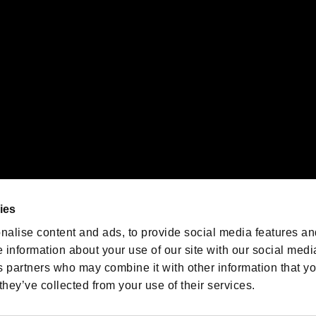
orporation in the U.S. and/or other countries.
ゲームの最新情報を発信中！
「バイオハザード」
ゲーム公式アカウント
@BIO_OFFICIAL
ies
nalise content and ads, to provide social media features an
e information about your use of our site with our social medi
s partners who may combine it with other information that y
they’ve collected from your use of their services.
ESIDENT EVIL.NET
プライバシーポリシー
クッキーポリシー