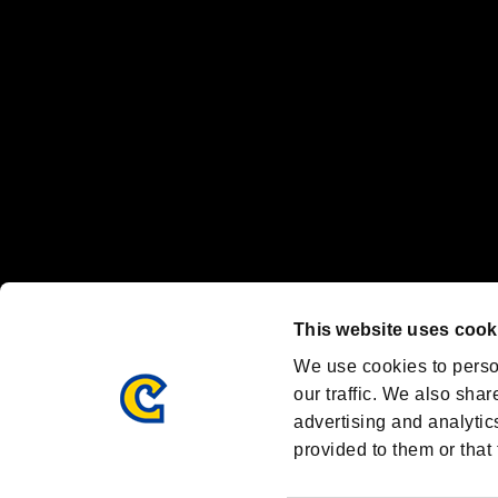
Nintendo Switchのロゴ・Nintendo Switchは任天堂の商標です。
Steam logo are trademarks and/or registered trademarks of Valve C
Font Design by Fontworks Inc.
OFFICIAL SNS
ブランド最新情報や気になるトピックスを発信中！
「バイオハザード」
ブランド公式アカウント
@REBHPortal
This website uses cook
Facebook
YouTube
We use cookies to perso
our traffic. We also shar
advertising and analytic
provided to them or that 
BIOHAZARD PORTAL
AMBASSADOR PROGRAM
R
利用規約：
/
/